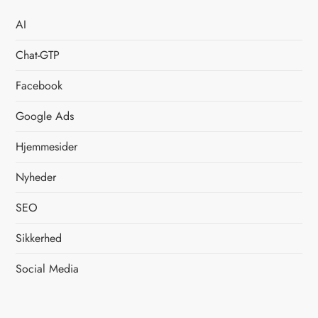
l
æ
AI
Chat-GTP
g
Facebook
s
Google Ads
i
Hjemmesider
n
Nyheder
d
SEO
d
Sikkerhed
e
Social Media
l
i