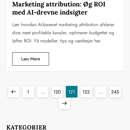
Marketing attribution: Øg ROI
med AI-drevne indsigter
Lær hvordan AI-baseret marketing attribution afslører
dine mest profitable kanaler, optimerer budgettet og
løfter ROI. Få modeller, tips og værktøjer her.
Læs Mere
I
Previous
Page
Page
Page
Page
Page
1
…
120
121
122
…
245
n
page
Next
d
page
KATEGORIER