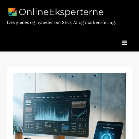
Skip
to
content
Læs guides og nyheder om SEO, AI og markedsføring.