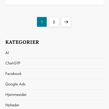
I
Page
Page
Next
1
2
n
page
d
KATEGORIER
l
AI
æ
Chat-GTP
g
Facebook
s
Google Ads
i
Hjemmesider
Nyheder
n