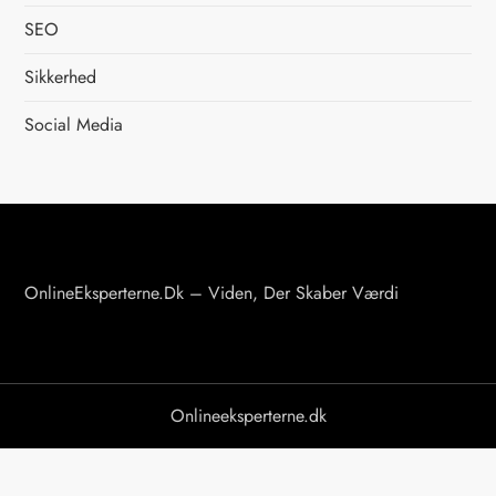
SEO
d
Sikkerhed
d
Social Media
e
l
i
n
OnlineEksperterne.dk – Viden, Der Skaber Værdi
g
Onlineeksperterne.dk