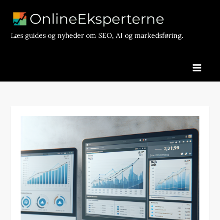
Skip
to
content
Læs guides og nyheder om SEO, AI og markedsføring.