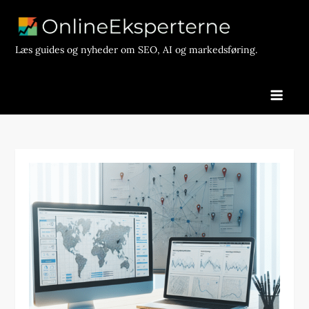
Skip
to
content
Læs guides og nyheder om SEO, AI og markedsføring.