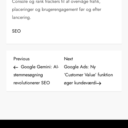
Console og rank trackers til at overvåge trafik,
placeringer og brugerengagement før og efter
lancering.
SEO
I
Previous
Next
Previous
Next
Post
Post
Google Gemini: AI-
Google Ads: Ny
n
stemmesøgning
‘Customer Value’ funktion
revolutionerer SEO
øger kundeværdi
d
l
æ
g