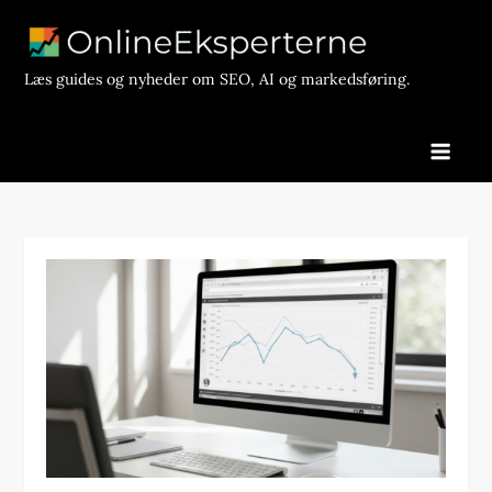
Skip
to
content
Læs guides og nyheder om SEO, AI og markedsføring.