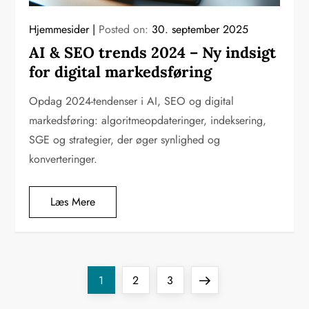
Hjemmesider
Posted on:
30. september 2025
AI & SEO trends 2024 – Ny indsigt
for digital markedsføring
Opdag 2024-tendenser i AI, SEO og digital
markedsføring: algoritmeopdateringer, indeksering,
SGE og strategier, der øger synlighed og
konverteringer.
Læs Mere
I
Page
Page
Page
Next
1
2
3
page