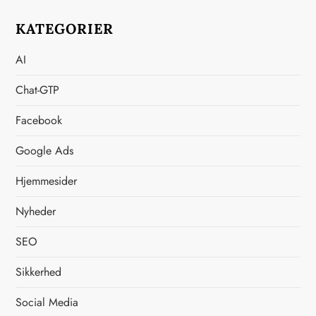
n
d
KATEGORIER
l
AI
æ
Chat-GTP
g
Facebook
s
Google Ads
i
Hjemmesider
Nyheder
n
SEO
d
Sikkerhed
d
Social Media
e