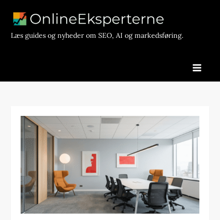
Skip
to
content
Læs guides og nyheder om SEO, AI og markedsføring.