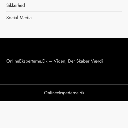
Sikkerhed
d
Social Media
e
l
i
n
OnlineEksperterne.dk – Viden, Der Skaber Værdi
g
Onlineeksperterne.dk