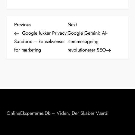
I
Previous
Next
Previous
Next
Post
Post
Google lukker Privacy
Google Gemini: AI-
n
Sandbox – konsekvenser
stemmesøgning
for marketing
revolutionerer SEO
d
l
æ
g
s
OnlineEksperterne.dk – Viden, Der Skaber Værdi
n
a