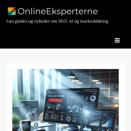
Skip
to
content
Læs guides og nyheder om SEO, AI og markedsføring.