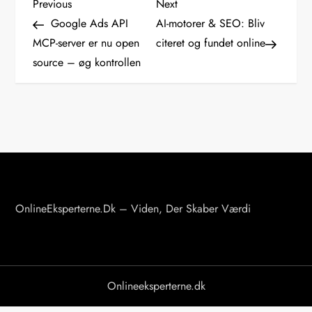
I
Previous
Next
Previous
Next
Post
Post
Google Ads API
AI-motorer & SEO: Bliv
n
MCP-server er nu open
citeret og fundet online
source – øg kontrollen
d
l
æ
g
s
OnlineEksperterne.dk – Viden, Der Skaber Værdi
n
a
v
Onlineeksperterne.dk