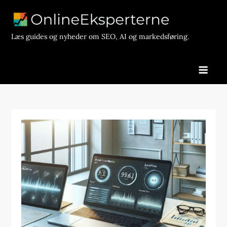
Skip
to
content
Læs guides og nyheder om SEO, AI og markedsføring.