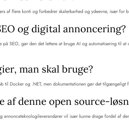
rs af flere konti og forbedrer skalerbarhed og ydeevne, især for 
SEO og digital annoncering?
se på SEO, gør den det lettere at bruge AI og automatisering til a
gier, man skal bruge?
b til Docker og .NET, men dokumentationen gør det tilgængeligt f
te af denne open source-løs
g annonceteknologileverandører vil især kunne drage fordel af den