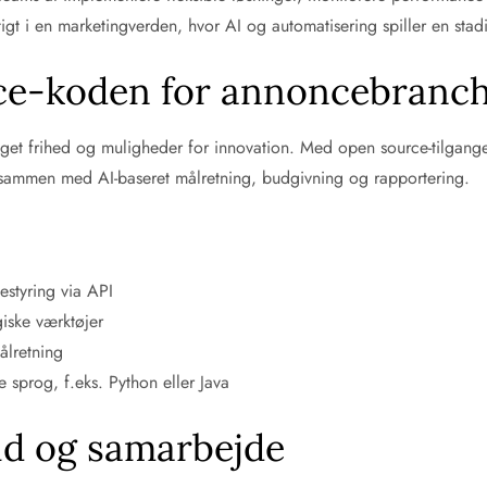
igt i en marketingverden, hvor AI og automatisering spiller en stadig
ce-koden for annoncebranch
get frihed og muligheder for innovation. Med open source-tilgang
 sammen med AI-baseret målretning, budgivning og rapportering.
styring via API
giske værktøjer
ålretning
 sprog, f.eks. Python eller Java
lid og samarbejde