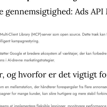
re gennemsigtighed: Ads API
Multi-Client Library (MCP)-server som open source. Dette træk kan 
elligent kampagnestyring.
tøtter Google et bredere økosystem af værktøjer, der kan forbedre e
ns i AI-drevne marketingstrategier.
 og hvorfor er det vigtigt f
om en mellemstation, der håndterer forespørgsler fra flere annonsør
agner for mange kunder, kan sikre hurtigere og mere stabil forbin
teams at implementere fleksible løsninger, monitorere performance 