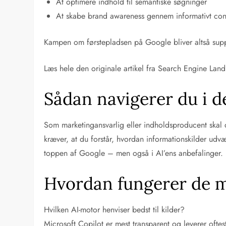
At optimere indhold til semantiske søgninger
At skabe brand awareness gennem informativt con
Kampen om førstepladsen på Google bliver altså suppl
Læs hele den originale artikel fra Search Engine Lan
Sådan navigerer du i 
Som marketingansvarlig eller indholdsproducent skal du
kræver, at du forstår, hvordan informationskilder udv
toppen af Google – men også i AI’ens anbefalinger.
Hvordan fungerer de m
Hvilken AI-motor henviser bedst til kilder?
Microsoft Copilot er mest transparent og leverer oftes