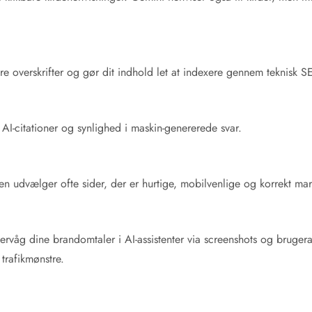
e overskrifter og gør dit indhold let at indexere gennem teknisk S
 AI-citationer og synlighed i maskin-genererede svar.
I’en udvælger ofte sider, der er hurtige, mobilvenlige og korrekt ma
overvåg dine brandomtaler i AI-assistenter via screenshots og brug
trafikmønstre.