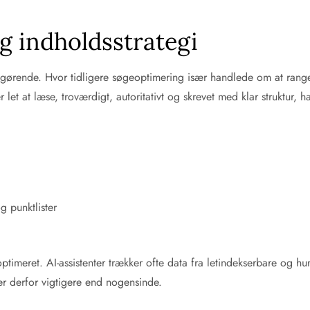
g indholdsstrategi
fgørende. Hvor tidligere søgeoptimering især handlede om at ranger
 let at læse, troværdigt, autoritativt og skrevet med klar struktur, h
g punktlister
ptimeret. AI-assistenter trækker ofte data fra letindekserbare og h
er derfor vigtigere end nogensinde.