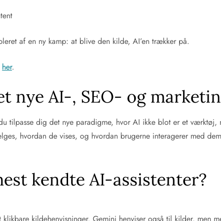
tent
eret af en ny kamp: at blive den kilde, AI’en trækker på.
d
her
.
det nye AI-, SEO- og marketi
 tilpasse dig det nye paradigme, hvor AI ikke blot er et værktøj, m
ælges, hvordan de vises, og hvordan brugerne interagerer med dem. 
est kendte AI-assistenter?
t klikbare kildehenvisninger. Gemini henviser også til kilder, men me