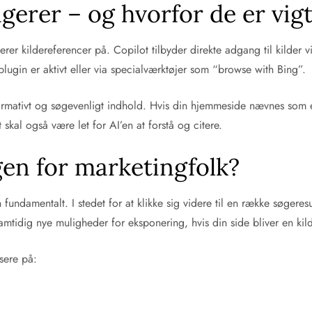
gerer – og hvorfor de er vig
er kildereferencer på. Copilot tilbyder direkte adgang til kilder via
lugin er aktivt eller via specialværktøjer som “browse with Bing”.
rmativt og søgevenligt indhold. Hvis din hjemmeside nævnes som en k
skal også være let for AI’en at forstå og citere.
en for marketingfolk?
ndamentalt. I stedet for at klikke sig videre til en række søgeresult
amtidig nye muligheder for eksponering, hvis din side bliver en kild
sere på: