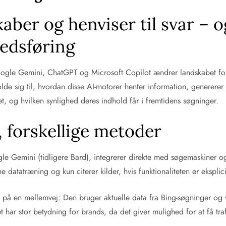
ber og henviser til svar – o
edsføring
gle Gemini, ChatGPT og Microsoft Copilot ændrer landskabet for
de sig til, hvordan disse AI-motorer henter information, genererer 
t, og hvilken synlighed deres indhold får i fremtidens søgninger.
, forskellige metoder
le Gemini (tidligere Bard), integrerer direkte med søgemaskiner og 
datatræning og kun citerer kilder, hvis funktionaliteten er eksplicit
 på en mellemvej: Den bruger aktuelle data fra Bing-søgninger og vis
t har stor betydning for brands, da det giver mulighed for at få traf