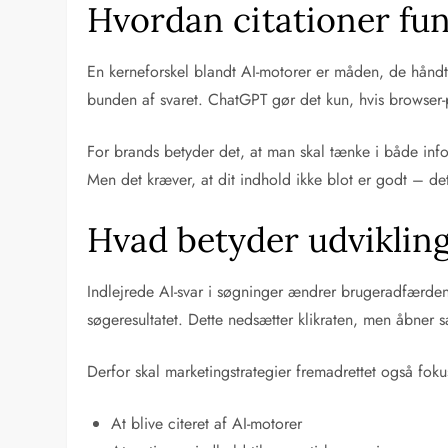
Hvordan citationer fun
En kerneforskel blandt AI-motorer er måden, de håndter
bunden af svaret. ChatGPT gør det kun, hvis browser-p
For brands betyder det, at man skal tænke i både info
Men det kræver, at dit indhold ikke blot er godt – det 
Hvad betyder udvikling
Indlejrede AI-svar i søgninger ændrer brugeradfærden fu
søgeresultatet. Dette nedsætter klikraten, men åbner s
Derfor skal marketingstrategier fremadrettet også foku
At blive citeret af AI-motorer