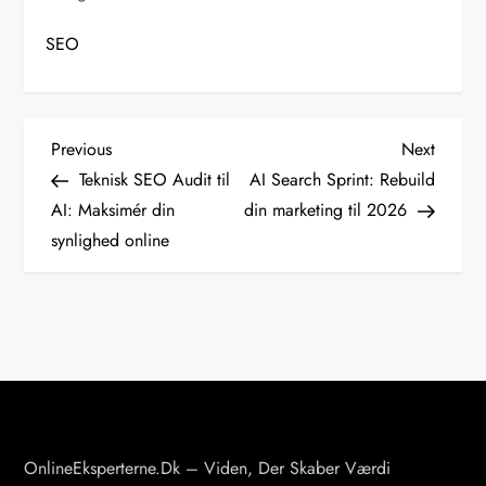
SEO
I
Previous
Next
Previous
Next
Post
Post
Teknisk SEO Audit til
AI Search Sprint: Rebuild
n
AI: Maksimér din
din marketing til 2026
synlighed online
d
l
æ
g
s
OnlineEksperterne.dk – Viden, Der Skaber Værdi