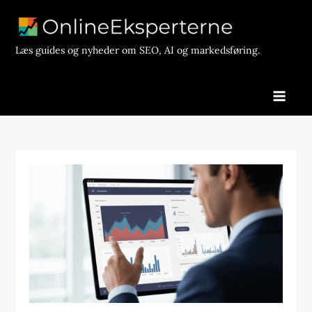
Skip
to
content
Læs guides og nyheder om SEO, AI og markedsføring.