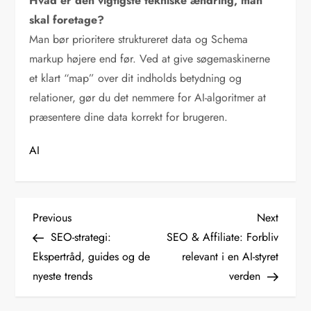
Hvad er den vigtigste tekniske ændring, man
skal foretage?
Man bør prioritere struktureret data og Schema
markup højere end før. Ved at give søgemaskinerne
et klart “map” over dit indholds betydning og
relationer, gør du det nemmere for AI-algoritmer at
præsentere dine data korrekt for brugeren.
AI
I
Previous
Next
Previous
Next
Post
Post
SEO-strategi:
SEO & Affiliate: Forbliv
n
Ekspertråd, guides og de
relevant i en AI-styret
nyeste trends
verden
d