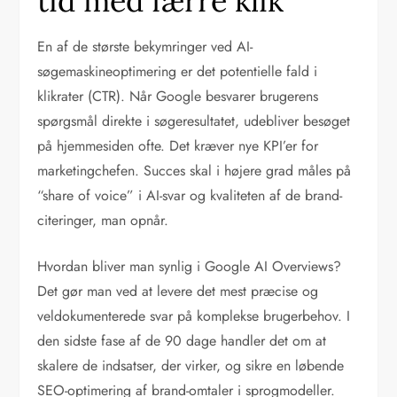
tid med færre klik
En af de største bekymringer ved AI-
søgemaskineoptimering er det potentielle fald i
klikrater (CTR). Når Google besvarer brugerens
spørgsmål direkte i søgeresultatet, udebliver besøget
på hjemmesiden ofte. Det kræver nye KPI’er for
marketingchefen. Succes skal i højere grad måles på
“share of voice” i AI-svar og kvaliteten af de brand-
citeringer, man opnår.
Hvordan bliver man synlig i Google AI Overviews?
Det gør man ved at levere det mest præcise og
veldokumenterede svar på komplekse brugerbehov. I
den sidste fase af de 90 dage handler det om at
skalere de indsatser, der virker, og sikre en løbende
SEO-optimering af brand-omtaler i sprogmodeller.