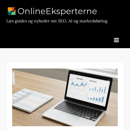
Skip
to
content
Læs guides og nyheder om SEO, AI og markedsføring.