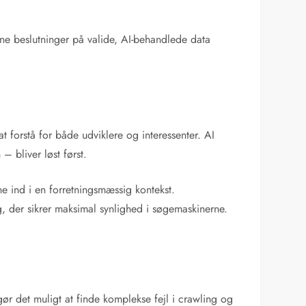
dine beslutninger på valide, AI-behandlede data
t forstå for både udviklere og interessenter. AI
– bliver løst først.
e ind i en forretningsmæssig kontekst.
g, der sikrer maksimal synlighed i søgemaskinerne.
r det muligt at finde komplekse fejl i crawling og