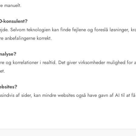
te manuelt.
O-konsulent?
bejde. Selvom teknologien kan finde fejlene og foreslå løsninger, kr
re anbefalingerne korrekt.
analyse?
tre og korrelationer i realtid. Det giver virksomheder mulighed for 
et.
ebsites?
sindvis af sider, kan mindre websites også have gavn af AI til at f