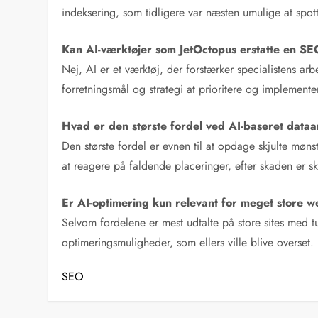
indeksering, som tidligere var næsten umulige at spot
Kan AI-værktøjer som JetOctopus erstatte en SE
Nej, AI er et værktøj, der forstærker specialistens ar
forretningsmål og strategi at prioritere og implemente
Hvad er den største fordel ved AI-baseret data
Den største fordel er evnen til at opdage skjulte møns
at reagere på faldende placeringer, efter skaden er sk
Er AI-optimering kun relevant for meget store w
Selvom fordelene er mest udtalte på store sites med tu
optimeringsmuligheder, som ellers ville blive overset.
SEO