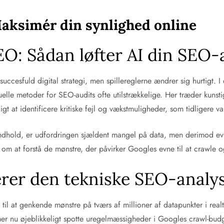
Maksimér din synlighed online
O: Sådan løfter AI din SEO-au
cesfuld digital strategi, men spillereglerne ændrer sig hurtigt. I 
lle metoder for SEO-audits ofte utilstrækkelige. Her træder kunsti
igt at identificere kritiske fejl og vækstmuligheder, som tidligere 
dhold, er udfordringen sjældent mangel på data, men derimod evne
om at forstå de mønstre, der påvirker Googles evne til at crawle og 
rer den tekniske SEO-analy
 til at genkende mønstre på tværs af millioner af datapunkter i real
er nu øjeblikkeligt spotte uregelmæssigheder i Googles crawl-budg