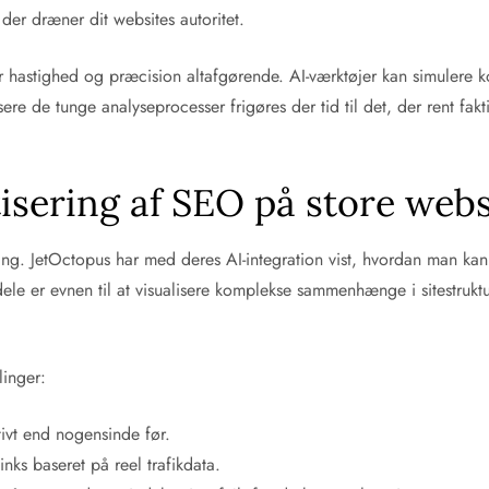
der dræner dit websites autoritet.
r hastighed og præcision altafgørende. AI-værktøjer kan simulere 
sere de tunge analyseprocesser frigøres der tid til det, der rent fak
isering af SEO på store webs
gang. JetOctopus har med deres AI-integration vist, hvordan man ka
ele er evnen til at visualisere komplekse sammenhænge i sitestrukt
linger:
tivt end nogensinde før.
inks baseret på reel trafikdata.