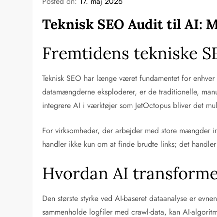
Posted on:
17. maj 2026
Teknisk SEO Audit til AI: 
Fremtidens tekniske SE
Teknisk SEO har længe været fundamentet for enhver suc
datamængderne eksploderer, er de traditionelle, manue
integrere AI i værktøjer som JetOctopus bliver det mul
For virksomheder, der arbejder med store mængder in
handler ikke kun om at finde brudte links; det handler 
Hvordan AI transforme
Den største styrke ved AI-baseret dataanalyse er evnen
sammenholde logfiler med crawl-data, kan AI-algoritm