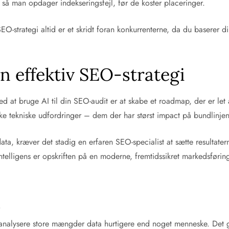
så man opdager indekseringsfejl, før de koster placeringer.
 SEO-strategi altid er et skridt foran konkurrenterne, da du baserer 
 en effektiv SEO-strategi
 at bruge AI til din SEO-audit er at skabe et roadmap, der er let a
ke tekniske udfordringer – dem der har størst impact på bundlinjen 
 kræver det stadig en erfaren SEO-specialist at sætte resultatern
telligens er opskriften på en moderne, fremtidssikret markedsførin
?
analysere store mængder data hurtigere end noget menneske. Det gø