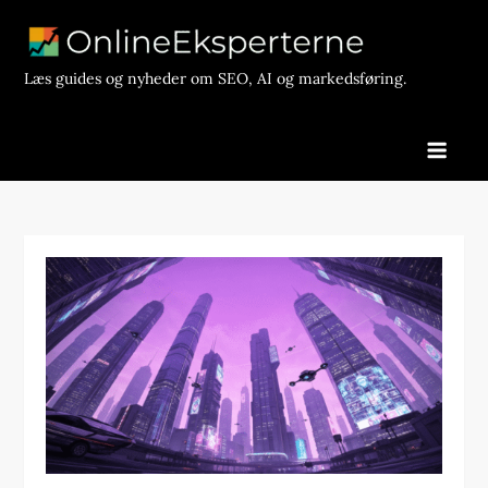
Skip
to
content
Læs guides og nyheder om SEO, AI og markedsføring.