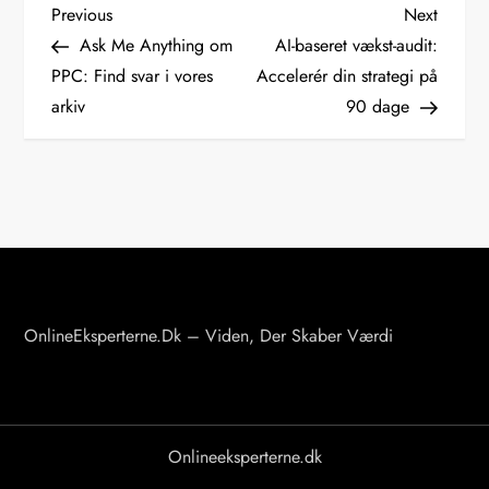
I
Previous
Next
Previous
Next
Post
Post
Ask Me Anything om
AI-baseret vækst-audit:
n
PPC: Find svar i vores
Accelerér din strategi på
arkiv
90 dage
d
l
æ
g
s
OnlineEksperterne.dk – Viden, Der Skaber Værdi
n
a
v
Onlineeksperterne.dk