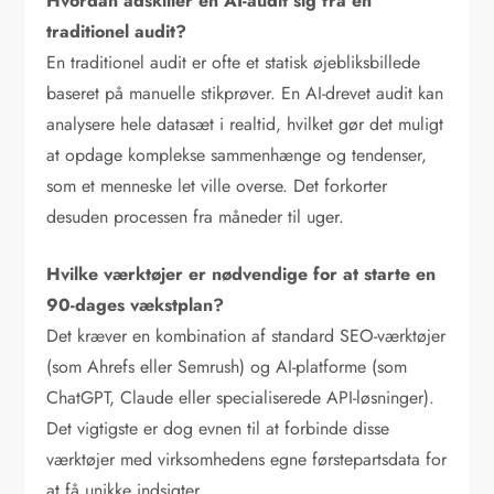
Hvordan adskiller en AI-audit sig fra en
traditionel audit?
En traditionel audit er ofte et statisk øjebliksbillede
baseret på manuelle stikprøver. En AI-drevet audit kan
analysere hele datasæt i realtid, hvilket gør det muligt
at opdage komplekse sammenhænge og tendenser,
som et menneske let ville overse. Det forkorter
desuden processen fra måneder til uger.
Hvilke værktøjer er nødvendige for at starte en
90-dages vækstplan?
Det kræver en kombination af standard SEO-værktøjer
(som Ahrefs eller Semrush) og AI-platforme (som
ChatGPT, Claude eller specialiserede API-løsninger).
Det vigtigste er dog evnen til at forbinde disse
værktøjer med virksomhedens egne førstepartsdata for
at få unikke indsigter.