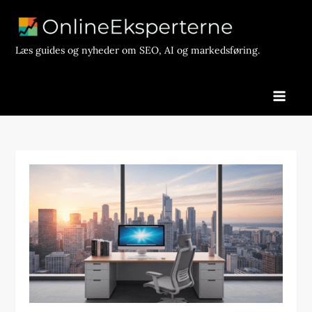
Skip
to
content
Læs guides og nyheder om SEO, AI og markedsføring.