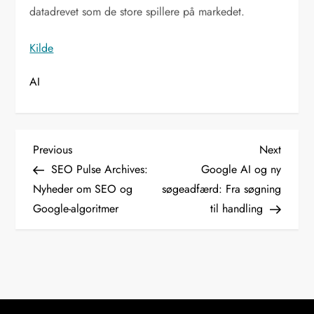
datadrevet som de store spillere på markedet.
Kilde
AI
I
Previous
Next
Previous
Next
Post
Post
SEO Pulse Archives:
Google AI og ny
n
Nyheder om SEO og
søgeadfærd: Fra søgning
Google-algoritmer
til handling
d
l
æ
g