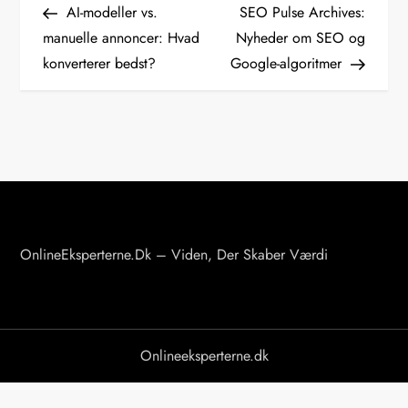
Post
Post
AI-modeller vs.
SEO Pulse Archives:
n
manuelle annoncer: Hvad
Nyheder om SEO og
konverterer bedst?
Google-algoritmer
d
l
æ
g
s
OnlineEksperterne.dk – Viden, Der Skaber Værdi
n
a
v
Onlineeksperterne.dk
i