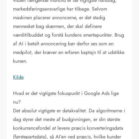
visuelt fængende indhold er de vigtigste håndtag,
markedsføringsansvarlige har tilbage. Selvom
maskinen placerer annoncerne, er det stadig
mennesket bag skærmen, der skal definere
værditilbuddet og forstå kundens smertepunkter. Brug
af AI i betalt annoncering bør derfor ses som en
medpilot, der kræver en erfaren kaptajn til at udstikke
kursen.
Kilde
Hvad er det vigtigste fokuspunkt i Google Ads lige
nu?
Det absolut vigtigste er datakvalitet. Da algoritmerne i
dag styrer det meste af budgivningen, er din største
konkurrencefordel at levere præcis konverteringsdata
(førstepartsdata), så AI’en ved præcis, hvilke kunder