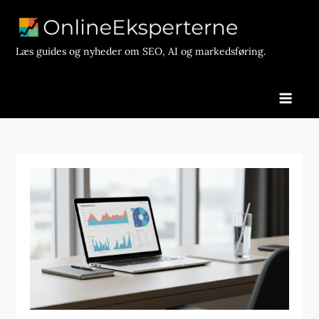
Skip
to
content
Læs guides og nyheder om SEO, AI og markedsføring.