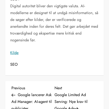
Digital autoritet bliver den vigtigste valuta. AI-
modellerne er designet til at undgå misinformation, så
de søger efter kilder, der er verificerede og
anerkendte inden for deres felt. Det gør arbejdet med
troværdighed og ekspertise mere kritisk end
nogensinde før.
Kilde
SEO
I
Previous
Next
Previous
Next
Post
Post
Google lancerer Ask
Google Limited Ad
n
Ad Manager: AI-agent til
Serving: Nye krav til
publicister
Google Ads