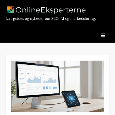
Skip
to
content
Læs guides og nyheder om SEO, AI og markedsføring.