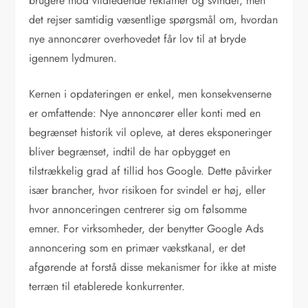
brugere mod vildledende reklamer og svindel, men
det rejser samtidig væsentlige spørgsmål om, hvordan
nye annoncører overhovedet får lov til at bryde
igennem lydmuren.
Kernen i opdateringen er enkel, men konsekvenserne
er omfattende: Nye annoncører eller konti med en
begrænset historik vil opleve, at deres eksponeringer
bliver begrænset, indtil de har opbygget en
tilstrækkelig grad af tillid hos Google. Dette påvirker
især brancher, hvor risikoen for svindel er høj, eller
hvor annonceringen centrerer sig om følsomme
emner. For virksomheder, der benytter Google Ads
annoncering som en primær vækstkanal, er det
afgørende at forstå disse mekanismer for ikke at miste
terræn til etablerede konkurrenter.