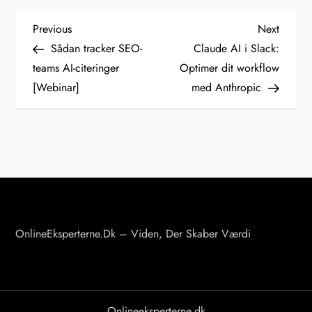
I
Previous
Next
Previous
Next
Post
Post
Sådan tracker SEO-
Claude AI i Slack:
n
teams AI-citeringer
Optimer dit workflow
[Webinar]
med Anthropic
d
l
æ
g
s
OnlineEksperterne.dk – Viden, Der Skaber Værdi
n
a
v
Onlineeksperterne.dk