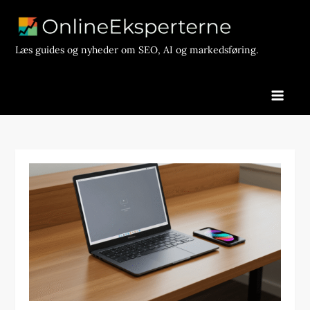
Skip
to
content
Læs guides og nyheder om SEO, AI og markedsføring.