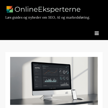
Skip
to
content
Læs guides og nyheder om SEO, AI og markedsføring.