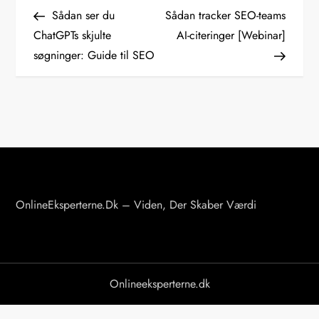
I
Post
Post
Sådan ser du
Sådan tracker SEO-teams
n
ChatGPTs skjulte
AI-citeringer [Webinar]
søgninger: Guide til SEO
d
l
æ
g
s
OnlineEksperterne.dk – Viden, Der Skaber Værdi
n
a
v
Onlineeksperterne.dk
i