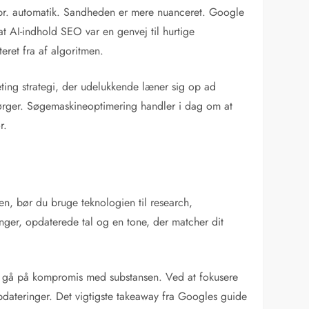
dem pr. automatik. Sandheden er mere nuanceret. Google
 at AI-indhold SEO var en genvej til hurtige
eret fra af algoritmen.
eting strategi, der udelukkende læner sig op ad
spørger. Søgemaskineoptimering handler i dag om at
r.
den, bør du bruge teknologien til research,
ringer, opdaterede tal og en tone, der matcher dit
 at gå på kompromis med substansen. Ved at fokusere
pdateringer. Det vigtigste takeaway fra Googles guide