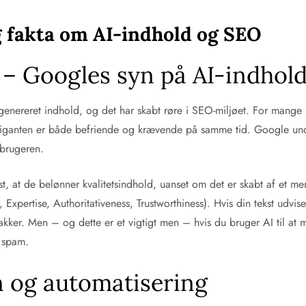
g fakta om AI-indhold og SEO
n – Googles syn på AI-indhol
-genereret indhold, og det har skabt røre i SEO-miljøet. For mange 
egiganten er både befriende og krævende på samme tid. Google under
 brugeren.
ast, at de belønner kvalitetsindhold, uanset om det er skabt af et m
 Expertise, Authoritativeness, Trustworthiness). Hvis din tekst udvi
er. Men – og dette er et vigtigt men – hvis du bruger AI til at m
 spam.
 og automatisering