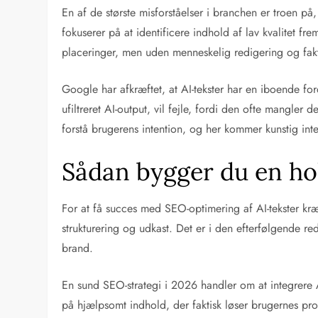
En af de største misforståelser i branchen er troen på
fokuserer på at identificere indhold af lav kvalitet fr
placeringer, men uden menneskelig redigering og faktat
Google har afkræftet, at AI-tekster har en iboende fo
ufiltreret AI-output, vil fejle, fordi den ofte mangl
forstå brugerens intention, og her kommer kunstig intell
Sådan bygger du en ho
For at få succes med SEO-optimering af AI-tekster kræv
strukturering og udkast. Det er i den efterfølgende re
brand.
En sund SEO-strategi i 2026 handler om at integrere 
på hjælpsomt indhold, der faktisk løser brugernes pr