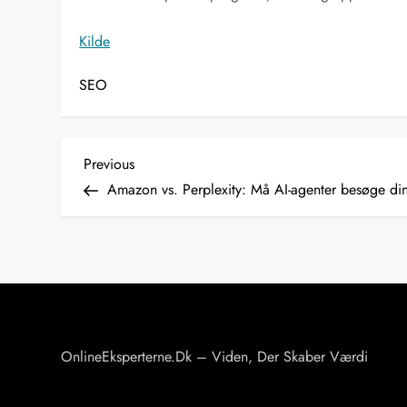
Kilde
SEO
I
Previous
Previous
Post
Amazon vs. Perplexity: Må AI-agenter besøge di
n
d
l
æ
OnlineEksperterne.dk – Viden, Der Skaber Værdi
g