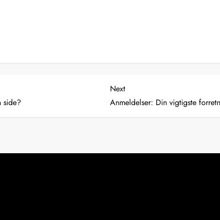
Next
Next
Post
n side?
Anmeldelser: Din vigtigste forretn