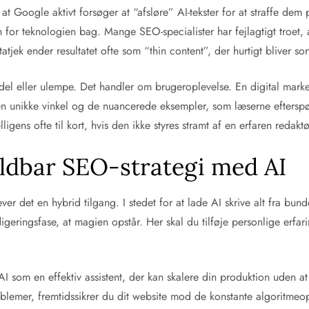
, at Google aktivt forsøger at “afsløre” AI-tekster for at straffe 
em for teknologien bag. Mange SEO-specialister har fejlagtigt troet,
jek ender resultatet ofte som “thin content”, der hurtigt bliver sort
rdel eller ulempe. Det handler om brugeroplevelse. En digital mark
er den unikke vinkel og de nuancerede eksempler, som læserne efter
igens ofte til kort, hvis den ikke styres stramt af en erfaren redaktø
ldbar SEO-strategi med AI
er det en hybrid tilgang. I stedet for at lade AI skrive alt fra bun
digeringsfase, at magien opstår. Her skal du tilføje personlige erfa
AI som en effektiv assistent, der kan skalere din produktion uden
oblemer, fremtidssikrer du dit website mod de konstante algoritmeo