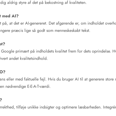
dig aldrig styre af det på bekostning af kvaliteten.
bt med AI?
 på, at det er AI-genereret. Det afgørende er, om indholdet overho
angere præcis lige så godt som menneskeskabt tekst.
ot?
 Google primært på indholdets kvalitet frem for dets oprindelse. Hvis
ert andet kvalitetsindhold.
EO?
ans eller med faktuelle fejl. Hvis du bruger AI til at generere stor
den nødvendige E-E-A-T-værdi.
e?
rekthed, tilføje unikke indsigter og optimere læsbarheden. Integrér 