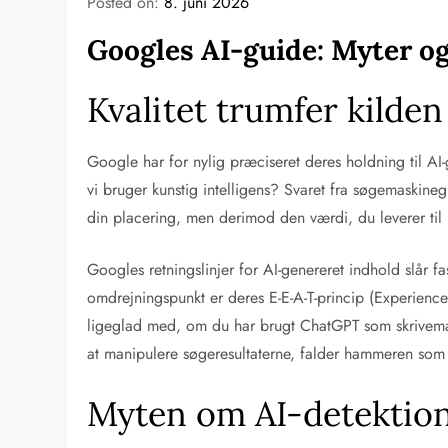
Posted on:
8. juni 2026
Googles AI-guide: Myter o
Kvalitet trumfer kilde
Google har for nylig præciseret deres holdning til AI
vi bruger kunstig intelligens? Svaret fra søgemaskin
din placering, men derimod den værdi, du leverer til
Googles retningslinjer for AI-genereret indhold slår f
omdrejningspunkt er deres E-E-A-T-princip (Experience,
ligeglad med, om du har brugt ChatGPT som skrivemakk
at manipulere søgeresultaterne, falder hammeren som
Myten om AI-detektion