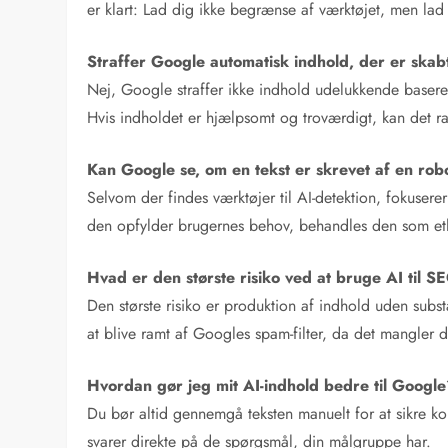
er klart: Lad dig ikke begrænse af værktøjet, men lad 
Straffer Google automatisk indhold, der er ska
Nej, Google straffer ikke indhold udelukkende baseret
Hvis indholdet er hjælpsomt og troværdigt, kan det r
Kan Google se, om en tekst er skrevet af en rob
Selvom der findes værktøjer til AI-detektion, fokuserer
den opfylder brugernes behov, behandles den som ethv
Hvad er den største risiko ved at bruge AI til S
Den største risiko er produktion af indhold uden subst
at blive ramt af Googles spam-filter, da det mangler 
Hvordan gør jeg mit AI-indhold bedre til Googl
Du bør altid gennemgå teksten manuelt for at sikre kor
svarer direkte på de spørgsmål, din målgruppe har.