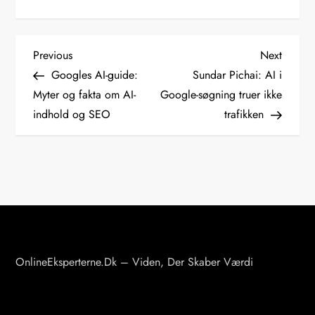
I
Previous
Next
Previous
Next
Post
Post
Googles AI-guide:
Sundar Pichai: AI i
n
Myter og fakta om AI-
Google-søgning truer ikke
indhold og SEO
trafikken
d
l
æ
g
s
OnlineEksperterne.dk – Viden, Der Skaber Værdi
n
a