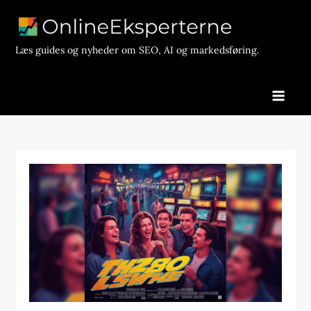
Skip
to
content
Læs guides og nyheder om SEO, AI og markedsføring.