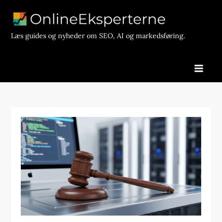
Skip
to
content
Læs guides og nyheder om SEO, AI og markedsføring.