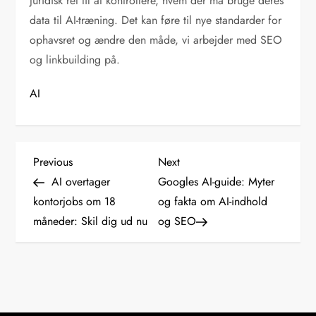
juridisk ret til at kontrollere, hvem der må bruge deres
data til AI-træning. Det kan føre til nye standarder for
ophavsret og ændre den måde, vi arbejder med SEO
og linkbuilding på.
AI
I
Previous
Next
Previous
Next
Post
Post
AI overtager
Googles AI-guide: Myter
n
kontorjobs om 18
og fakta om AI-indhold
måneder: Skil dig ud nu
og SEO
d
l
æ