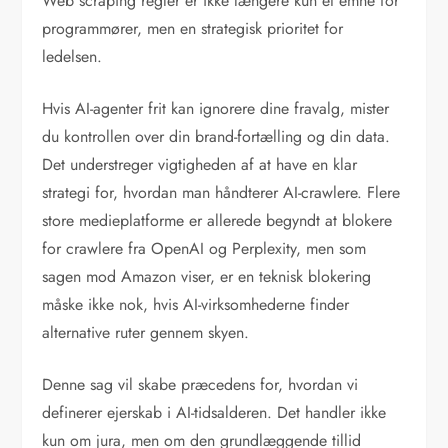
Web scraping regler er ikke længere kun et emne for
programmører, men en strategisk prioritet for
ledelsen.
Hvis AI-agenter frit kan ignorere dine fravalg, mister
du kontrollen over din brand-fortælling og din data.
Det understreger vigtigheden af at have en klar
strategi for, hvordan man håndterer AI-crawlere. Flere
store medieplatforme er allerede begyndt at blokere
for crawlere fra OpenAI og Perplexity, men som
sagen mod Amazon viser, er en teknisk blokering
måske ikke nok, hvis AI-virksomhederne finder
alternative ruter gennem skyen.
Denne sag vil skabe præcedens for, hvordan vi
definerer ejerskab i AI-tidsalderen. Det handler ikke
kun om jura, men om den grundlæggende tillid