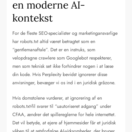
en moderne AI-
kontekst
For de fleste SEO-specialister og marketingansvarlige
har robots.txt altid været betragtet som en
“gentlemanaftale”. Det er en instruks, som
velopdragne crawlere som Googlebot respekterer,
men som teknisk set ikke forhindrer nogen i at læse
din kode. Hvis Perplexity bevidst ignorerer disse
anvisninger, bevæger vi os ind i en juridisk gråzone.
Hvis domstolene vurderer, at ignorering af en
robots.txt-fil svarer til “uautoriseret adgang” under
CFAA, ændrer det spillereglerne for hele internettet.
Det vil betyde, at ejere af hjemmesider får et juridisk
våben til at retsforfølge AI-virksomheder, der bruger