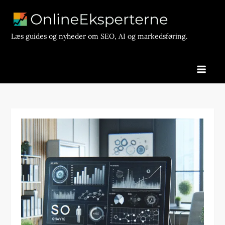
Skip
to
content
Læs guides og nyheder om SEO, AI og markedsføring.