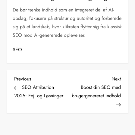
De bør tænke indhold som en integreret del af AI-
opslag, fokusere på struktur og autoritet og forberede
sig på et landskab, hvor klikraten flytter sig fra klassisk
SEO mod AI-genererede oplevelser.
SEO
I
Previous
Next
Previous
Next
Post
Post
SEO Attribution
Boost din SEO med
n
2025: Fejl og Løsninger
brugergenereret indhold
d
l
æ
g