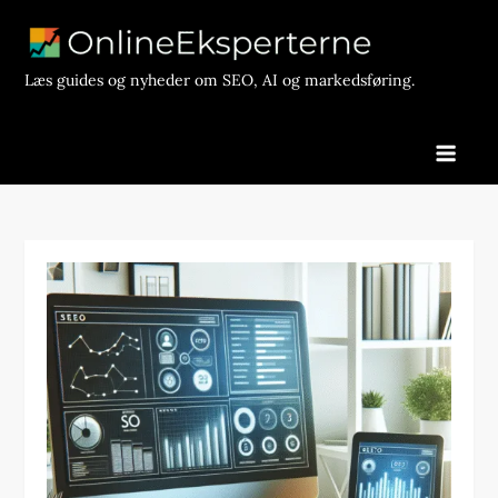
Skip
to
content
Læs guides og nyheder om SEO, AI og markedsføring.