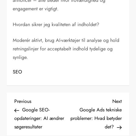
annoncer – alle steder hvor troværdighed og
engagement er vigtigt.
Hvordan sikrer jeg kvaliteten af indholdet?
Moderér aktivt, brug AI-værktøjer til analyse og hold
retningslinjer for acceptabelt indhold tydelige og
synlige.
SEO
I
Previous
Next
Previous
Next
Post
Post
Google SEO-
Google Ads tekniske
n
opdateringer: AI ændrer
problemer: Hvad betyder
d
søgeresultater
det?
l