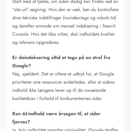
Start med at tjekke, om siden stadig kan findes ved en
“site:url”-søgning. Hvis den er væk, bør du kontrollere
dine tekniske indstillinger (noindex-tags og robots.txt)
og derefter anmode om manuel indeksering i Search
Console. Hvis det ikke virker, skal indholdets kvalitet
og relevans opgraderes.
Er deindeksering altid et tegn på en straf fra
Google?
Nej, sjældent. Det er oftere et udtryk for, at Google
prioriterer sine ressourcer anderledes, eller at sidens
indhold ikke længere lever op til de nuværende
kvalitetskrav i forhold til konkurrenternes sider.
Kan AI-indhold være årsagen til, at sider
fjernes?
Ja, hvis indholdet mangler originalitet. Google straffer