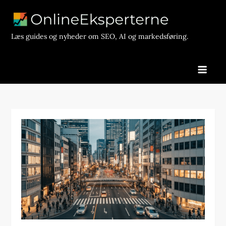
Skip
to
content
Læs guides og nyheder om SEO, AI og markedsføring.