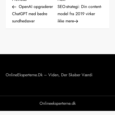
I
Post
Post
OpenAI opgraderer
SEO-strategi: Din content-
n
ChatGPT med bedre
model fra 2019 virker
sundhedssvar
ikke mere
d
l
æ
g
s
OnlineEksperterne.dk – Viden, Der Skaber Værdi
n
a
v
Onlineeksperterne.dk
i