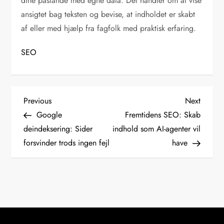
dine påstande med egne data. Det handler om at vise
ansigtet bag teksten og bevise, at indholdet er skabt
af eller med hjælp fra fagfolk med praktisk erfaring.
SEO
I
Previous
Next
Previous
Next
Post
Post
Google
Fremtidens SEO: Skab
n
deindeksering: Sider
indhold som AI-agenter vil
forsvinder trods ingen fejl
have
d
l
æ
g