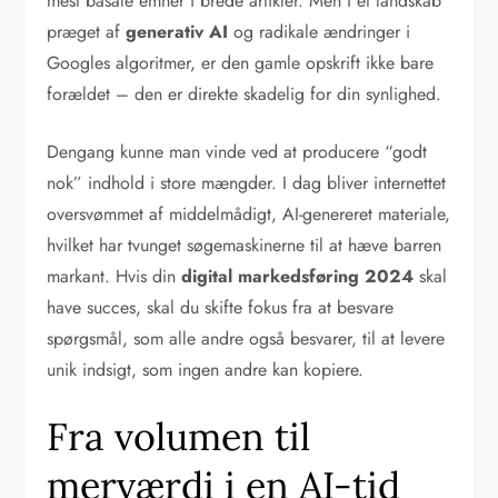
mest basale emner i brede artikler. Men i et landskab
præget af
generativ AI
og radikale ændringer i
Googles algoritmer, er den gamle opskrift ikke bare
forældet – den er direkte skadelig for din synlighed.
Dengang kunne man vinde ved at producere “godt
nok” indhold i store mængder. I dag bliver internettet
oversvømmet af middelmådigt, AI-genereret materiale,
hvilket har tvunget søgemaskinerne til at hæve barren
markant. Hvis din
digital markedsføring 2024
skal
have succes, skal du skifte fokus fra at besvare
spørgsmål, som alle andre også besvarer, til at levere
unik indsigt, som ingen andre kan kopiere.
Fra volumen til
merværdi i en AI-tid