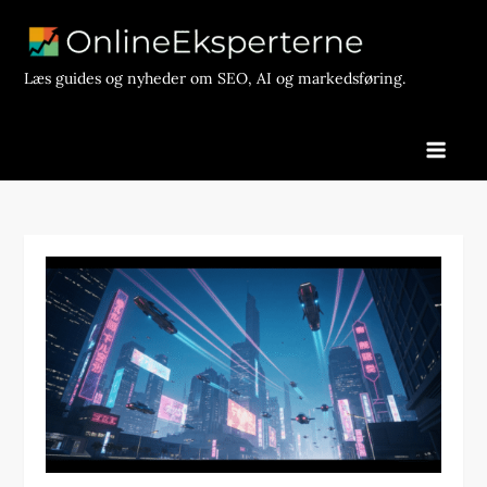
Skip
to
content
Læs guides og nyheder om SEO, AI og markedsføring.