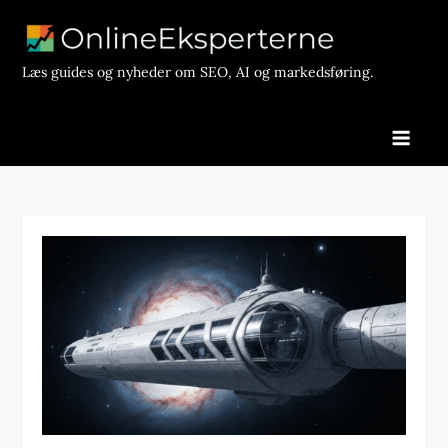
Skip
to
content
Læs guides og nyheder om SEO, AI og markedsføring.