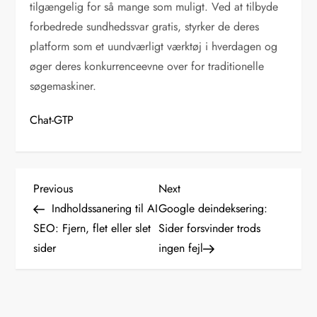
tilgængelig for så mange som muligt. Ved at tilbyde
forbedrede sundhedssvar gratis, styrker de deres
platform som et uundværligt værktøj i hverdagen og
øger deres konkurrenceevne over for traditionelle
søgemaskiner.
Chat-GTP
I
Previous
Next
Previous
Next
Post
Post
Indholdssanering til AI
Google deindeksering:
n
SEO: Fjern, flet eller slet
Sider forsvinder trods
sider
ingen fejl
d
l