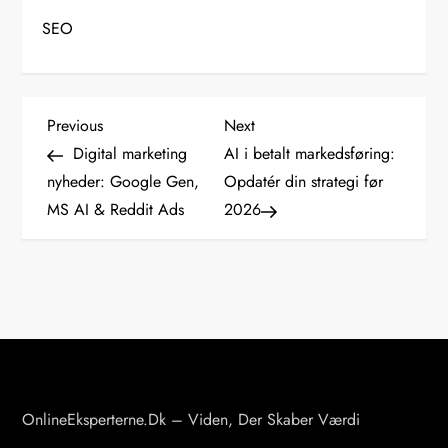
SEO
I
Previous
Next
Previous
Next
Post
Post
Digital marketing
AI i betalt markedsføring:
n
nyheder: Google Gen,
Opdatér din strategi før
MS AI & Reddit Ads
2026
d
l
æ
g
s
OnlineEksperterne.dk – Viden, Der Skaber Værdi
n