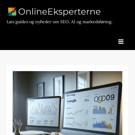
Skip
to
content
Læs guides og nyheder om SEO, AI og markedsføring.