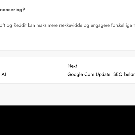
annoncering?
soft og Reddit kan maksimere rækkevidde og engagere forskellige t
Next
Next
Post
 AI
Google Core Update: SEO belønn