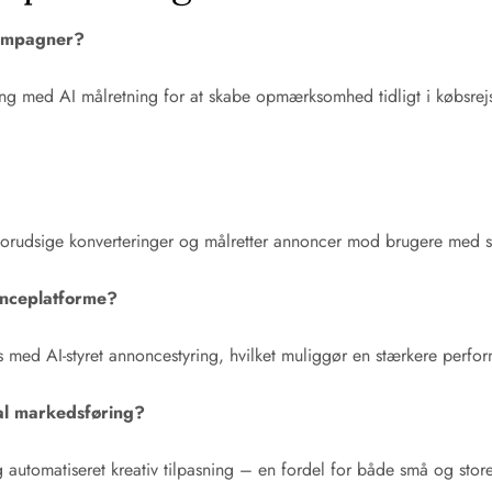
ampagner?
med AI målretning for at skabe opmærksomhed tidligt i købsrejsen
t forudsige konverteringer og målretter annoncer mod brugere med s
onceplatforme?
med AI-styret annoncestyring, hvilket muliggør en stærkere perfor
tal markedsføring?
g automatiseret kreativ tilpasning – en fordel for både små og stor