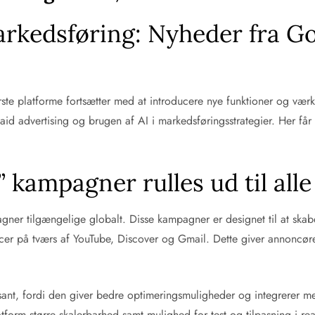
markedsføring: Nyheder fra G
ørste platforme fortsætter med at introducere nye funktioner og væ
id advertising og brugen af AI i markedsføringsstrategier. Her får
kampagner rulles ud til alle
 tilgængelige globalt. Disse kampagner er designet til at skabe e
ncer på tværs af YouTube, Discover og Gmail. Dette giver annoncør
sant, fordi den giver bedre optimeringsmuligheder og integrerer me
form større skalerbarhed samt mulighed for test og tilpasning i rea