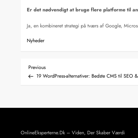
Er det nødvendigt at bruge flere platforme til 
Ja, en kombineret strategi på tværs af Google, Micro
Nyheder
I
Previous
Previous
Post
19 WordPress-alternativer: Bedste CMS til SEO &
n
d
l
æ
OnlineEksperterne.dk – Viden, Der Skaber Værdi
g