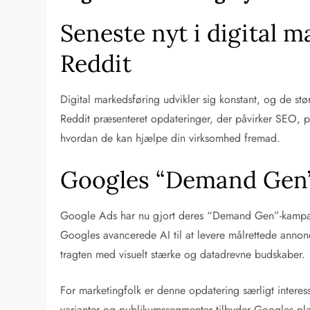
Seneste nyt i digital 
Reddit
Digital markedsføring udvikler sig konstant, og de st
Reddit præsenteret opdateringer, der påvirker SEO, pa
hvordan de kan hjælpe din virksomhed fremad.
Googles “Demand Gen” 
Google Ads har nu gjort deres “Demand Gen”-kampagner
Googles avancerede AI til at levere målrettede anno
tragten med visuelt stærke og datadrevne budskaber.
For marketingfolk er denne opdatering særligt interes
varianter og publikumssegmenter tilbyder Googles plat