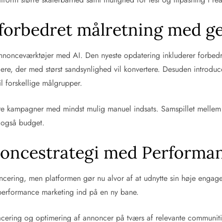
forbedret målretning med ge
 annonceværktøjer med AI. Den nyeste opdatering inkluderer forbed
gere, der med størst sandsynlighed vil konvertere. Desuden introdu
il forskellige målgrupper.
re kampagner med mindst mulig manuel indsats. Samspillet mellem 
 også budget.
nnoncestrategi med Perform
noncering, men platformen gør nu alvor af at udnytte sin høje enga
performance marketing ind på en ny bane.
k placering og optimering af annoncer på tværs af relevante communi