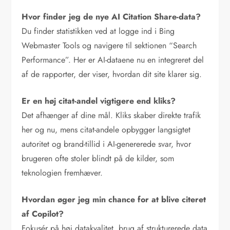
Hvor finder jeg de nye AI Citation Share-data?
Du finder statistikken ved at logge ind i Bing
Webmaster Tools og navigere til sektionen “Search
Performance”. Her er AI-dataene nu en integreret del
af de rapporter, der viser, hvordan dit site klarer sig.
Er en høj citat-andel vigtigere end kliks?
Det afhænger af dine mål. Kliks skaber direkte trafik
her og nu, mens citat-andele opbygger langsigtet
autoritet og brand-tillid i AI-genererede svar, hvor
brugeren ofte stoler blindt på de kilder, som
teknologien fremhæver.
Hvordan øger jeg min chance for at blive citeret
af Copilot?
Fokusér på høj datakvalitet, brug af strukturerede data