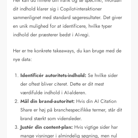
Her kan du filtrere din trafik og se specifikt, hvordan
dit indhold klarer sig i Copilot-interaktioner
sammenlignet med standard søgeresultater. Det giver
en unik mulighed for at identificere, hvilke typer
indhold der præsterer bedst i AI-regi.
Her er tre konkrete takeaways, du kan bruge med de
nye data:
Identificér autoritets-indhold:
Se hvilke sider
der oftest bliver citeret. Dette er dit mest
værdifulde indhold i AI-alderen.
Mål din brand-autoritet:
Hvis din AI Citation
Share er høj på branchespecifikke termer, står dit
brand stærkt som vidensleder.
Justér din content-plan:
Hvis vigtige sider har
mange visninger i almindelig søgning, men nul