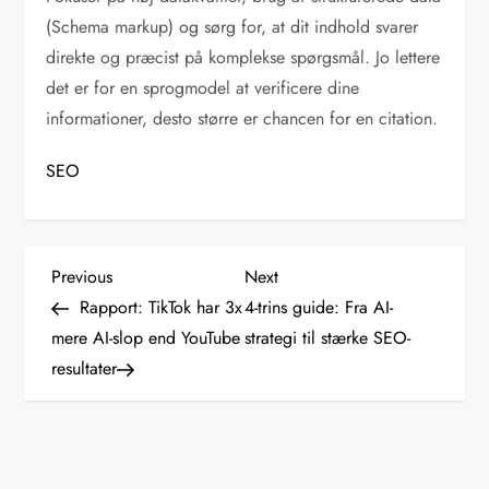
(Schema markup) og sørg for, at dit indhold svarer
direkte og præcist på komplekse spørgsmål. Jo lettere
det er for en sprogmodel at verificere dine
informationer, desto større er chancen for en citation.
SEO
I
Previous
Next
Previous
Next
Post
Post
Rapport: TikTok har 3x
4-trins guide: Fra AI-
n
mere AI-slop end YouTube
strategi til stærke SEO-
resultater
d
l
æ