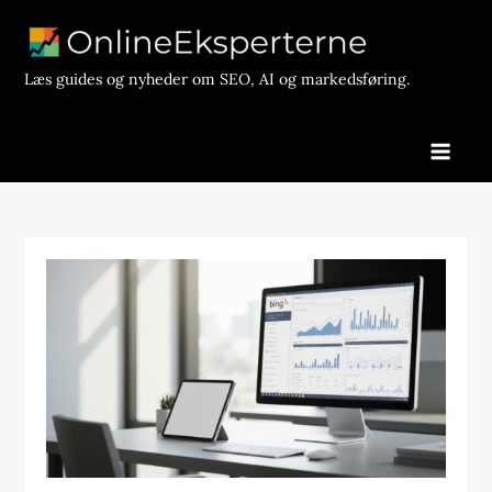
Skip
to
content
Læs guides og nyheder om SEO, AI og markedsføring.