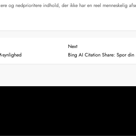
ficere og nedprioritere indhold, der ikke har en reel menneskelig afs
Next
Next
Post
M-synlighed
Bing AI Citation Share: Spor din 