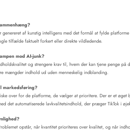
e sammenhæng?
er genereret af kunstig intelligens med det formål at fylde platforme
le tilfælde faktuelt forkert eller direkte vildledende.
 kampen mod AI-junk?
ndholdskvalitet og strengere krav til, hvem der kan tjene penge på 
store mængder indhold ud uden menneskelig indblanding.
al markedsføring?
tiske over for de platforme, de vælger at prioritere. Der er et øg
med det automatiserede lavkvalitetsindhold, der præger TikTok i øjeb
ynlighed?
 Problemet opstår, når kvantitet prioriteres over kvalitet, og når ind