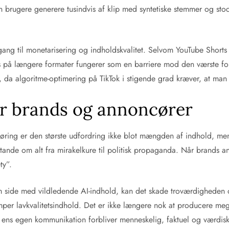
rugere generere tusindvis af klip med syntetiske stemmer og stock-m
lgang til monetarisering og indholdskvalitet. Selvom YouTube Shorts 
 på længere formater fungerer som en barriere mod den værste for
hold, da algoritme-optimering på TikTok i stigende grad kræver, at 
for brands og annoncører
øring er den største udfordring ikke blot mængden af indhold, men 
ande om alt fra mirakelkure til politisk propaganda. Når brands a
ty”.
 side med vildledende AI-indhold, kan det skade troværdigheden og
mper lavkvalitetsindhold. Det er ikke længere nok at producere meg
at ens egen kommunikation forbliver menneskelig, faktuel og værdi