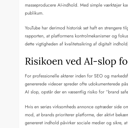
masseproducere AI-indhold. Med simple værktøjer kan b
publikum.
YouTube har derimod historisk set haft en strengere ti
rapporten, at platformens kontrolmekanismer og fokus
dette vigtigheden af kvalitetssikring af digitalt ind
Risikoen ved AI-slop 
For professionelle aktører inden for SEO og markedsf
genererede videoer spreder ofte udokumenterede påst
AI slop, opstår der en væsentlig risiko for “brand safe
Hvis en seriøs virksomheds annonce optræder side om
mod, at brands prioriterer platforme, der aktivt bekæ
genereret indhold påvirker sociale medier og sikre, 