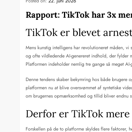
Posted on:
22. juni 2026
Rapport: TikTok har 3x me
TikTok er blevet arnest
Mens kunstig intelligens har revolutioneret måden, vi
og ofte vildledende AI-genereret indhold, der fylder 
Platformen indeholder nemlig tre gange så meget AI-
Denne tendens skaber bekymring hos både brugere og eks
platformen nu at blive oversvømmet af syntetiske vide
om brugernes opmærksomhed og tillid bliver endnu svæ
Derfor er TikTok mere
Forskellen på de to platforme skyldes flere faktorer, 