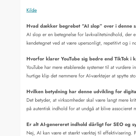
Kilde
Hvad dækker begrebet “AI slop” over i denn
AI slop er en betegnelse for lavkvalitetsindhold, der 
kendetegnet ved at være upersonligt, repetitivt og i nog
Hvorfor klarer YouTube sig bedre end TikTok i
YouTube har mere etablerede systemer til at vurdere i
hurtige klip det nemmere for AI-værktøjer at spytte 
Hvilken betydning har denne udvikling for digit
Det betyder, at virksomheder skal være langt mere kri
på autentisk indhold for at undgå at blive associeret 
Er alt AI-genereret indhold dårligt for SEO og s
Nej, AI kan være et stærkt værktøj til effektivisering.