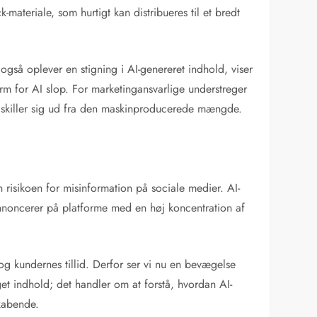
ateriale, som hurtigt kan distribueres til et bredt
også oplever en stigning i AI-genereret indhold, viser
m for AI slop. For marketingansvarlige understreger
man skiller sig ud fra den maskinproducerede mængde.
risikoen for misinformation på sociale medier. AI-
nnoncerer på platforme med en høj koncentration af
 kundernes tillid. Derfor ser vi nu en bevægelse
et indhold; det handler om at forstå, hvordan AI-
skabende.