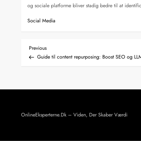
og sociale platforme bliver stadig bedre til at identi
Social Media
I
Previous
Previous
Post
Guide til content repurposing: Boost SEO og LL
n
d
l
æ
OnlineEksperterne.dk – Viden, Der Skaber Værdi
g
s