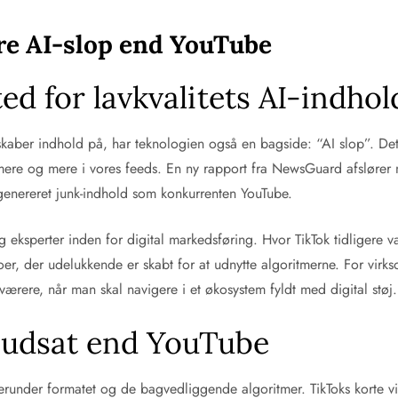
re AI-slop end YouTube
ed for lavkvalitets AI-indhol
 skaber indhold på, har teknologien også en bagside: “AI slop”. De
mere og mere i vores feeds. En ny rapport fra NewsGuard afslører nu
genereret junk-indhold som konkurrenten YouTube.
perter inden for digital markedsføring. Hvor TikTok tidligere var k
oer, der udelukkende er skabt for at udnytte algoritmerne. For vir
rere, når man skal navigere i et økosystem fyldt med digital støj.
 udsat end YouTube
herunder formatet og de bagvedliggende algoritmer. TikToks korte vid