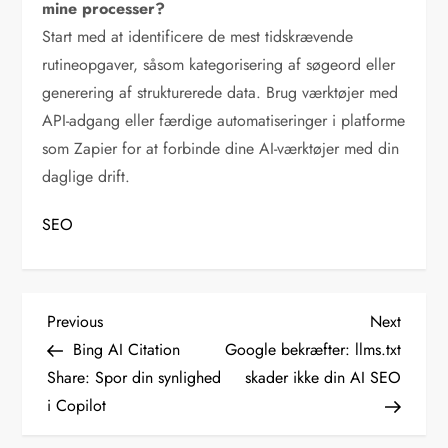
mine processer?
Start med at identificere de mest tidskrævende
rutineopgaver, såsom kategorisering af søgeord eller
generering af strukturerede data. Brug værktøjer med
API-adgang eller færdige automatiseringer i platforme
som Zapier for at forbinde dine AI-værktøjer med din
daglige drift.
SEO
I
Previous
Next
Previous
Next
Post
Post
Bing AI Citation
Google bekræfter: llms.txt
n
Share: Spor din synlighed
skader ikke din AI SEO
i Copilot
d