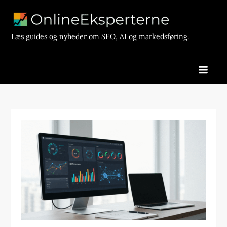
Skip
to
content
Læs guides og nyheder om SEO, AI og markedsføring.