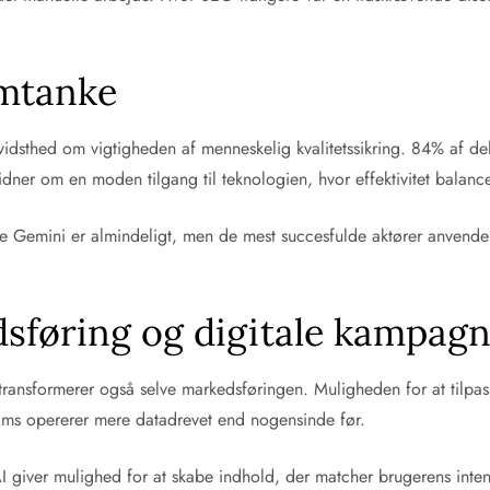
mtanke
vidsthed om vigtigheden af menneskelig kvalitetssikring. 84% af del
dner om en moden tilgang til teknologien, hvor effektivitet balan
 Gemini er almindeligt, men de mest succesfulde aktører anvender 
dsføring og digitale kampag
transformerer også selve markedsføringen. Muligheden for at tilpa
eams opererer mere datadrevet end nogensinde før.
AI giver mulighed for at skabe indhold, der matcher brugerens inten