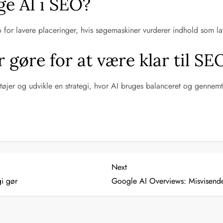
uge AI i SEO?
iko for lavere placeringer, hvis søgemaskiner vurderer indhold som la
gøre for at være klar til SE
ktøjer og udvikle en strategi, hvor AI bruges balanceret og gennem
Next
Next
Post
gi gør
Google AI Overviews: Misvisende