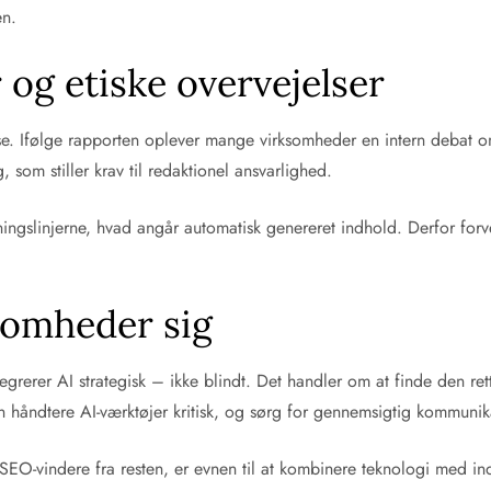
en.
og etiske overvejelser
se. Ifølge rapporten oplever mange virksomheder en intern debat o
, som stiller krav til redaktionel ansvarlighed.
slinjerne, hvad angår automatisk genereret indhold. Derfor forvente
somheder sig
tegrerer AI strategisk – ikke blindt. Det handler om at finde den r
 håndtere AI-værktøjer kritisk, og sørg for gennemsigtig kommunikat
SEO-vindere fra resten, er evnen til at kombinere teknologi med inds