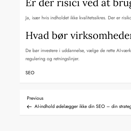
Er der risici ved at br
Ja, især hvis indholdet ikke kvalitetssikres. Der er ris
Hvad bør virksomheder 
De bør investere i uddannelse, vælge de rette AI-vær
regulering og retningslinjer.
SEO
I
Previous
Previous
Post
AI-indhold ødelægger ikke din SEO – din strate
n
d