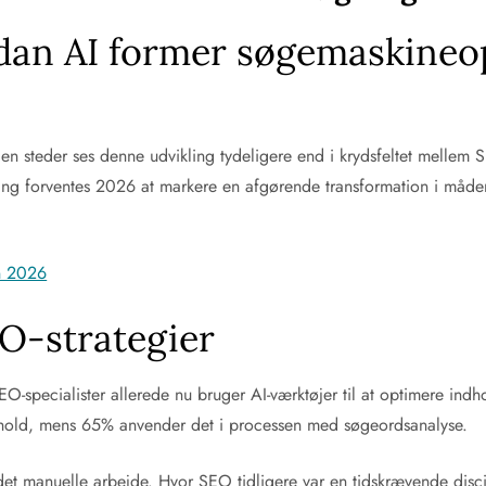
dan AI former søgemaskineo
en steder ses denne udvikling tydeligere end i krydsfeltet mellem SE
ng forventes 2026 at markere en afgørende transformation i måde
on 2026
EO-strategier
SEO-specialister allerede nu bruger AI-værktøjer til at optimere in
dhold, mens 65% anvender det i processen med søgeordsanalyse.
et manuelle arbejde. Hvor SEO tidligere var en tidskrævende discip