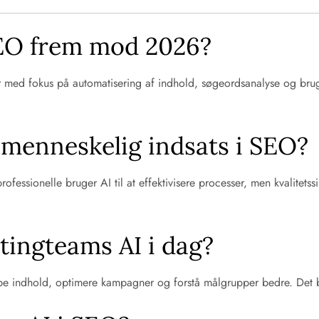
SEO frem mod 2026?
gier med fokus på automatisering af indhold, søgeordsanalyse og bru
r menneskelig indsats i SEO?
ofessionelle bruger AI til at effektivisere processer, men kvalitets
ingteams AI i dag?
abe indhold, optimere kampagner og forstå målgrupper bedre. Det b