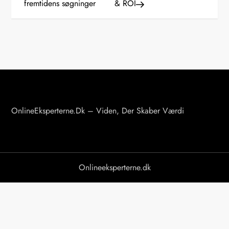
fremtidens søgninger
& ROI
d
l
æ
g
s
OnlineEksperterne.dk – Viden, Der Skaber Værdi
n
a
v
Onlineeksperterne.dk
i
g