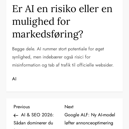
Er AI en risiko eller en
mulighed for
markedsføring?
Begge dele. AI rummer stort potentiale for øget
synlighed, men indebærer også risici for
misinformation og tab af trafik til officielle websider.
AI
I
Previous
Next
Previous
Next
Post
Post
AI & SEO 2026:
Google ALF: Ny AI-model
n
Sådan dominerer du
løfter annonceoptimering