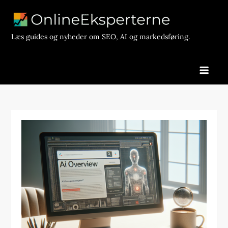
Skip
to
content
Læs guides og nyheder om SEO, AI og markedsføring.