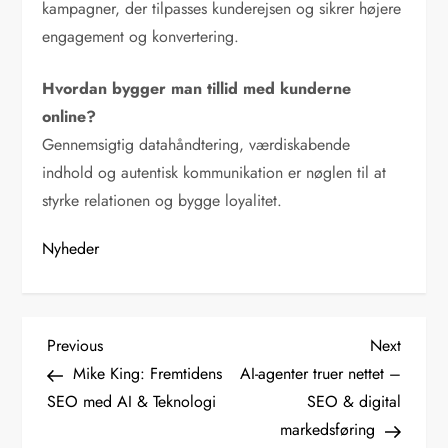
kampagner, der tilpasses kunderejsen og sikrer højere
engagement og konvertering.
Hvordan bygger man tillid med kunderne
online?
Gennemsigtig datahåndtering, værdiskabende
indhold og autentisk kommunikation er nøglen til at
styrke relationen og bygge loyalitet.
Nyheder
I
Previous
Next
Previous
Next
Post
Post
Mike King: Fremtidens
AI-agenter truer nettet –
n
SEO med AI & Teknologi
SEO & digital
d
markedsføring
l