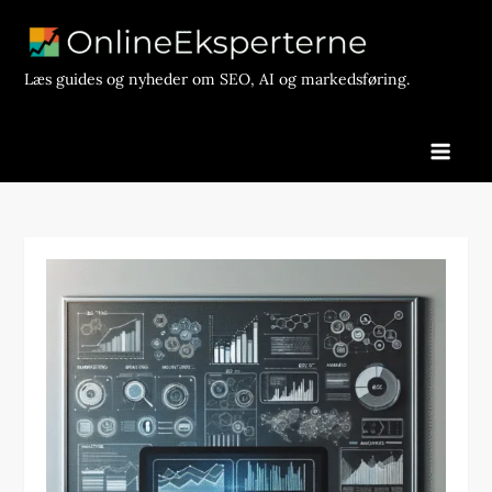
Skip
to
content
Læs guides og nyheder om SEO, AI og markedsføring.