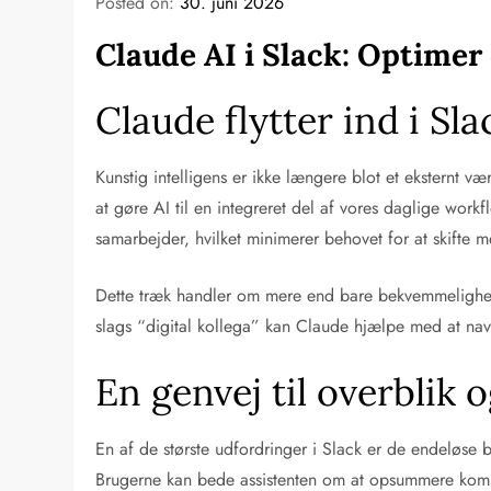
Posted on:
30. juni 2026
Claude AI i Slack: Optime
Claude flytter ind i Sl
Kunstig intelligens er ikke længere blot et eksternt 
at gøre AI til en integreret del af vores daglige workf
samarbejder, hvilket minimerer behovet for at skifte m
Dette træk handler om mere end bare bekvemmelighed.
slags “digital kollega” kan Claude hjælpe med at na
En genvej til overblik 
En af de største udfordringer i Slack er de endeløse b
Brugerne kan bede assistenten om at opsummere komplek