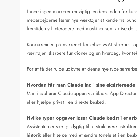
Lanceringen markerer en vigtig tendens inden for kunsti
medarbejderne lærer nye værktøjer at kende fra bunde
fremtiden vil interagere med maskiner som aktive delta
Konkurrencen på markedet for erhvervs-AI skærpes, o
værktøjer, skarpere funktioner og en hverdag, hvor tekn
For at få det fulde udbytte af denne nye type samarbej
Hvordan får man Claude ind i sine eksisterende
Man installerer Claude-appen via Slacks App Directory.
eller hjælpe privat i en direkte besked.
Hvilke typer opgaver løser Claude bedst i et arb
Assistenten er særligt dygtig til at strukturere ustru
historik eller hjælpe med at ændre tonelejet i en bes