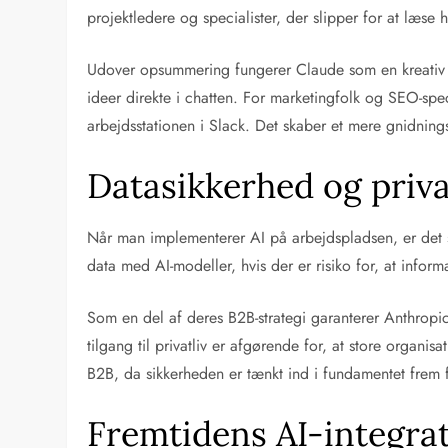
projektledere og specialister, der slipper for at læs
Udover opsummering fungerer Claude som en kreativ sp
ideer direkte i chatten. For marketingfolk og SEO-speci
arbejdsstationen i Slack. Det skaber et mere gnidnings
Datasikkerhed og privat
Når man implementerer AI på arbejdspladsen, er det s
data med AI-modeller, hvis der er risiko for, at inform
Som en del af deres B2B-strategi garanterer Anthropi
tilgang til privatliv er afgørende for, at store organ
B2B, da sikkerheden er tænkt ind i fundamentet frem f
Fremtidens AI-integrat