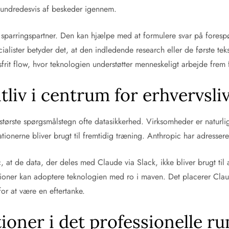
e hundredesvis af beskeder igennem.
arringspartner. Den kan hjælpe med at formulere svar på forespørg
alister betyder det, at den indledende research eller de første tekst
frit flow, hvor teknologien understøtter menneskeligt arbejde frem 
liv i centrum for erhvervsli
tørste spørgsmålstegn ofte datasikkerhed. Virksomheder er naturlig
ationerne bliver brugt til fremtidig træning. Anthropic har adresser
c, at de data, der deles med Claude via Slack, ikke bliver brugt t
isationer kan adoptere teknologien med ro i maven. Det placerer Claud
or at være en eftertanke.
ioner i det professionelle r