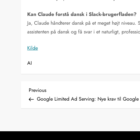
Kan Claude forstå dansk i Slack-brugerfladen?
Ja, Claude håndterer dansk på et meget højt niveau. 
assistenten på dansk og få svar i et naturligt, professi
Kilde
AI
I
Previous
Previous
Post
Google Limited Ad Serving: Nye krav til Google
n
d
l