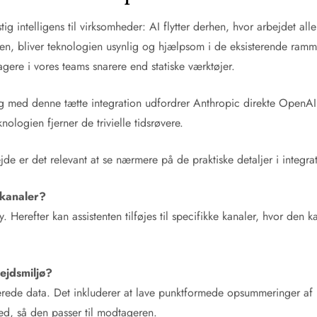
g intelligens til virksomheder: AI flytter derhen, hvor arbejdet aller
n, bliver teknologien usynlig og hjælpsom i de eksisterende ramme
gere i vores teams snarere end statiske værktøjer.
g med denne tætte integration udfordrer Anthropic direkte OpenAI’
ologien fjerner de trivielle tidsrøvere.
de er det relevant at se nærmere på de praktiske detaljer i integra
 kanaler?
 Herefter kan assistenten tilføjes til specifikke kanaler, hvor den 
ejdsmiljø?
kturerede data. Det inkluderer at lave punktformede opsummeringer af
ked, så den passer til modtageren.