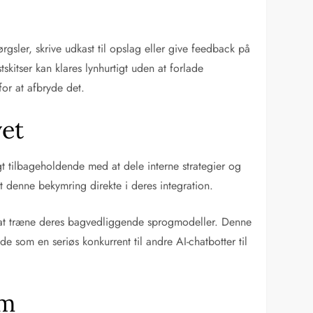
sler, skrive udkast til opslag eller give feedback på
skitser kan klares lynhurtigt uden at forlade
for at afbryde det.
vet
t tilbageholdende med at dele interne strategier og
et denne bekymring direkte i deres integration.
il at træne deres bagvedliggende sprogmodeller. Denne
e som en seriøs konkurrent til andre AI-chatbotter til
um