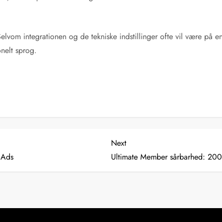
Selvom integrationen og de tekniske indstillinger ofte vil være 
onelt sprog.
Next
Next
Post
 Ads
Ultimate Member sårbarhed: 200.