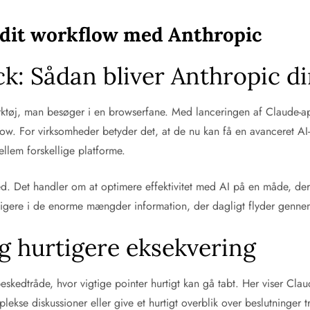
r dit workflow med Anthropic
ack: Sådan bliver Anthropic di
værktøj, man besøger i en browserfane. Med lanceringen af Claude-a
low. For virksomheder betyder det, at de nu kan få en avanceret AI-a
ellem forskellige platforme.
 Det handler om at optimere effektivitet med AI på en måde, der 
vigere i de enorme mængder information, der dagligt flyder genn
og hurtigere eksekvering
eskedtråde, hvor vigtige pointer hurtigt kan gå tabt. Her viser Cla
se diskussioner eller give et hurtigt overblik over beslutninger tr