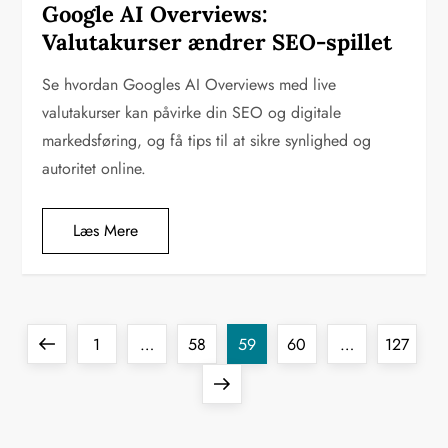
Google AI Overviews:
Valutakurser ændrer SEO-spillet
Se hvordan Googles AI Overviews med live
valutakurser kan påvirke din SEO og digitale
markedsføring, og få tips til at sikre synlighed og
autoritet online.
Læs Mere
I
Previous
Page
Page
Page
Page
Page
1
…
58
59
60
…
127
n
page
Next
d
page