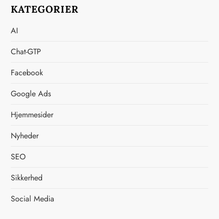
KATEGORIER
l
æ
AI
Chat-GTP
g
Facebook
s
Google Ads
i
Hjemmesider
n
Nyheder
d
SEO
d
Sikkerhed
e
Social Media
l