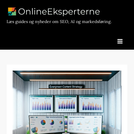
Skip
to
content
Læs guides og nyheder om SEO, AI og markedsføring.