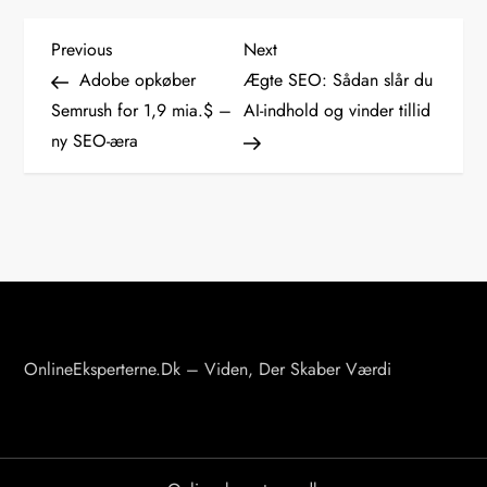
I
Previous
Next
Previous
Next
Post
Post
Adobe opkøber
Ægte SEO: Sådan slår du
n
Semrush for 1,9 mia.$ –
AI-indhold og vinder tillid
ny SEO-æra
d
l
æ
g
s
OnlineEksperterne.dk – Viden, Der Skaber Værdi
n
a