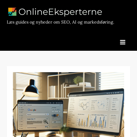
Skip
to
content
Læs guides og nyheder om SEO, AI og markedsføring.