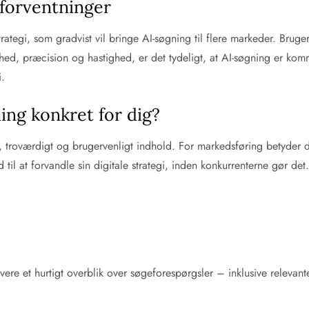
forventninger
rategi, som gradvist vil bringe AI-søgning til flere markeder. Bruge
shed, præcision og hastighed, er det tydeligt, at AI-søgning er kom
i.
ng konkret for dig?
roværdigt og brugervenligt indhold. For markedsføring betyder det 
 til at forvandle sin digitale strategi, inden konkurrenterne gør det
ere et hurtigt overblik over søgeforespørgsler – inklusive relevante