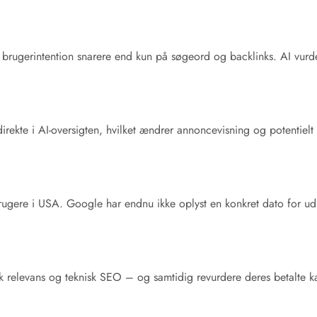
 brugerintention snarere end kun på søgeord og backlinks. AI vurde
direkte i AI-oversigten, hvilket ændrer annoncevisning og potentielt k
 brugere i USA. Google har endnu ikke oplyst en konkret dato for 
isk relevans og teknisk SEO – og samtidig revurdere deres betalte 