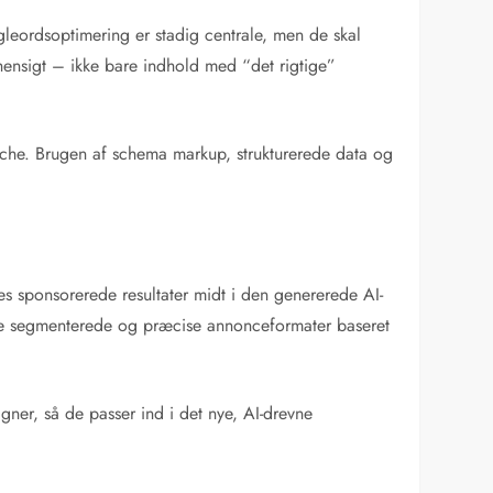
leordsoptimering er stadig centrale, men de skal
hensigt – ikke bare indhold med “det rigtige”
niche. Brugen af schema markup, strukturerede data og
es sponsorerede resultater midt i den genererede AI-
mere segmenterede og præcise annonceformater baseret
er, så de passer ind i det nye, AI-drevne