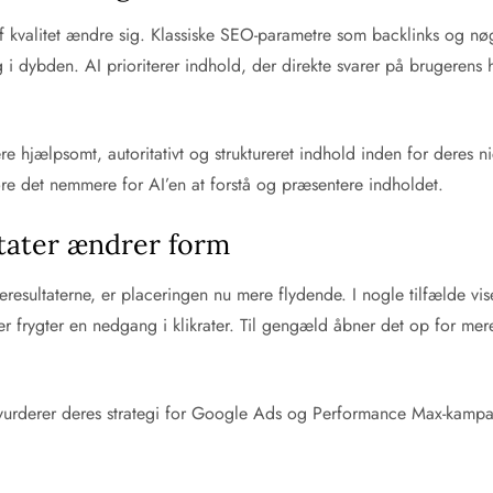
 kvalitet ændre sig. Klassiske SEO-parametre som backlinks og nøg
 dybden. AI prioriterer indhold, der direkte svarer på brugerens 
e hjælpsomt, autoritativt og struktureret indhold inden for deres 
gøre det nemmere for AI’en at forstå og præsentere indholdet.
tater ændrer form
resultaterne, er placeringen nu mere flydende. I nogle tilfælde vis
 der frygter en nedgang i klikrater. Til gengæld åbner det op for 
urderer deres strategi for Google Ads og Performance Max-kampagn