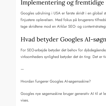
Implementering og fremtidige 
Googles udrulning i USA er første skridt i en global st
finjustere oplevelsen. Med fokus på brugerens tilfred
tage skridtene mod en AI-klar SEO- og content-strateg
Hvad betyder Googles AI-søgni
For SEO-arbejde betyder det behov for dybdegående, t
virksomheders synlighed betyder det én ting: Det er tid
—
Hvordan fungerer Googles AI-søgemaskine?
Googles nye søgemaskine bruger generativ AI til at lev
vises.