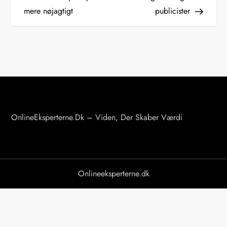
mere nøjagtigt
publicister
d
l
æ
g
s
OnlineEksperterne.dk – Viden, Der Skaber Værdi
n
a
v
Onlineeksperterne.dk
i
g