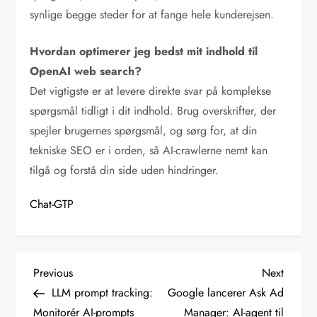
synlige begge steder for at fange hele kunderejsen.
Hvordan optimerer jeg bedst mit indhold til
OpenAI web search?
Det vigtigste er at levere direkte svar på komplekse
spørgsmål tidligt i dit indhold. Brug overskrifter, der
spejler brugernes spørgsmål, og sørg for, at din
tekniske SEO er i orden, så AI-crawlerne nemt kan
tilgå og forstå din side uden hindringer.
Chat-GTP
I
Previous
Next
Previous
Next
Post
Post
LLM prompt tracking:
Google lancerer Ask Ad
n
Monitorér AI-prompts
Manager: AI-agent til