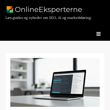
Skip
to
content
Læs guides og nyheder om SEO, AI og markedsføring.