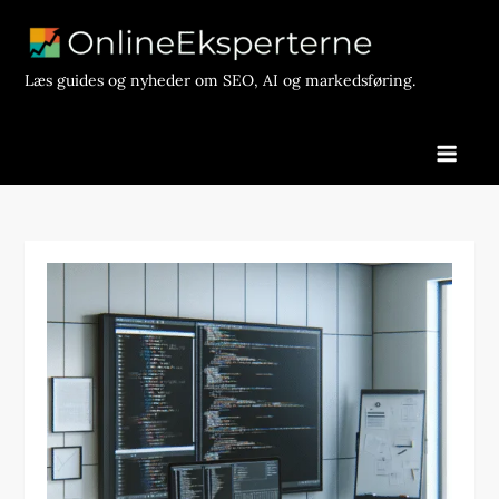
Skip
to
content
Læs guides og nyheder om SEO, AI og markedsføring.