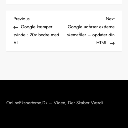
I
Previous
Next
Previous
Next
Post
Post
Google kæmper
Google udfaser eksterne
n
svindel: 20x bedre med
skemafiler – opdater din
d
AI
HTML
l
æ
g
s
n
a
v
OnlineEksperterne.dk – Viden, Der Skaber Værdi
i
g