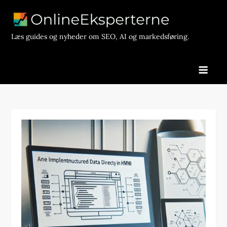
Skip
to
content
Læs guides og nyheder om SEO, AI og markedsføring.