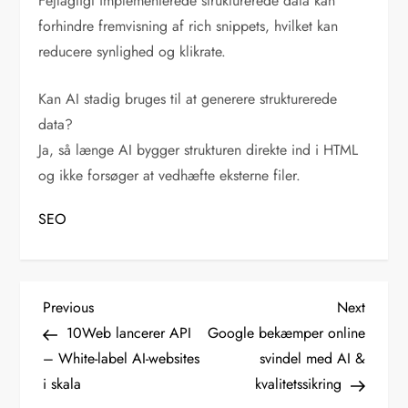
Fejlagtigt implementerede strukturerede data kan
forhindre fremvisning af rich snippets, hvilket kan
reducere synlighed og klikrate.
Kan AI stadig bruges til at generere strukturerede
data?
Ja, så længe AI bygger strukturen direkte ind i HTML
og ikke forsøger at vedhæfte eksterne filer.
SEO
I
Previous
Next
Previous
Next
Post
Post
10Web lancerer API
Google bekæmper online
n
– White-label AI-websites
svindel med AI &
d
i skala
kvalitetssikring
l