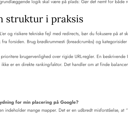
n grundlæggende logik skal være på plads: Gør det nemt for både ro
 struktur i praksis
RL’er og risikere tekniske fejl med redirects, bør du fokusere på at
æk fra forsiden. Brug brødkrummesti (breadcrumbs) og kategorisider 
ioritere brugervenlighed over rigide URL-regler. En beskrivende U
t ikke er en direkte ranking-faktor. Det handler om at finde balance
etydning for min placering på Google?
den indeholder mange mapper. Det er en udbredt misforståelse, at “