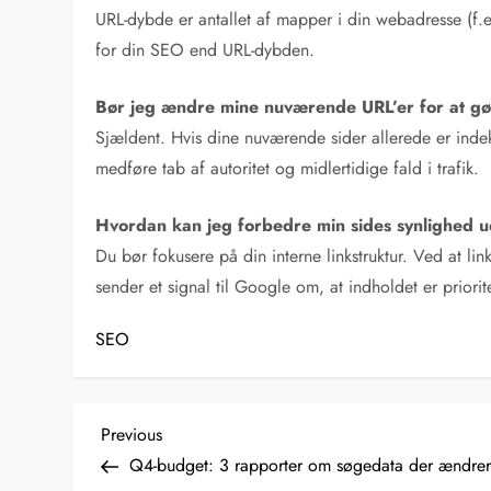
URL-dybde er antallet af mapper i din webadresse (f.e
for din SEO end URL-dybden.
Bør jeg ændre mine nuværende URL’er for at g
Sjældent. Hvis dine nuværende sider allerede er inde
medføre tab af autoritet og midlertidige fald i trafik.
Hvordan kan jeg forbedre min sides synlighed 
Du bør fokusere på din interne linkstruktur. Ved at lin
sender et signal til Google om, at indholdet er priorit
SEO
I
Previous
Previous
Post
Q4-budget: 3 rapporter om søgedata der ændrer 
n