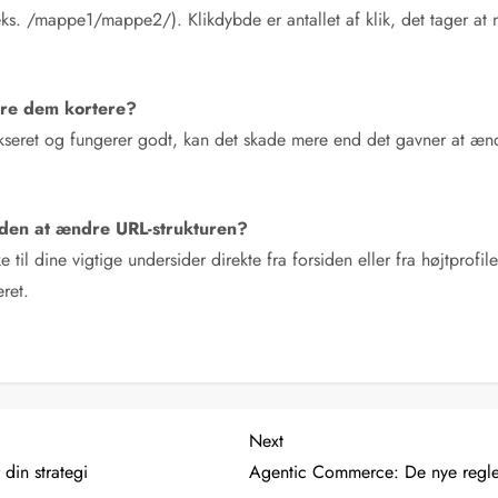
ks. /mappe1/mappe2/). Klikdybde er antallet af klik, det tager at n
øre dem kortere?
kseret og fungerer godt, kan det skade mere end det gavner at ænd
uden at ændre URL-strukturen?
ke til dine vigtige undersider direkte fra forsiden eller fra højtprof
eret.
Next
Next
Post
din strategi
Agentic Commerce: De nye regle