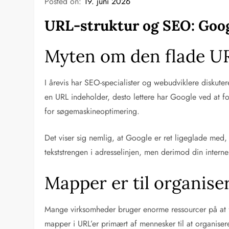
Posted on:
19. juni 2026
URL-struktur og SEO: Goo
Myten om den flade UR
I årevis har SEO-specialister og webudviklere diskutere
en URL indeholder, desto lettere har Google ved at fo
for søgemaskineoptimering.
Det viser sig nemlig, at Google er ret ligeglade med,
tekststrengen i adresselinjen, men derimod din interne
Mapper er til organiser
Mange virksomheder bruger enorme ressourcer på at fj
mapper i URL’er primært af mennesker til at organise