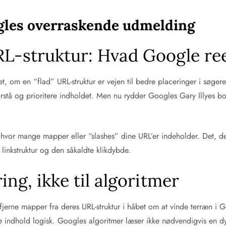
gles overraskende udmelding
L-struktur: Hvad Google ree
t, om en “flad” URL-struktur er vejen til bedre placeringer i søgeres
rstå og prioritere indholdet. Men nu rydder Googles Gary Illyes bo
 hvor mange mapper eller “slashes” dine URL’er indeholder. Det, der
 linkstruktur og den såkaldte klikdybde.
ing, ikke til algoritmer
erne mapper fra deres URL-struktur i håbet om at vinde terræn i Go
re indhold logisk. Googles algoritmer læser ikke nødvendigvis en d