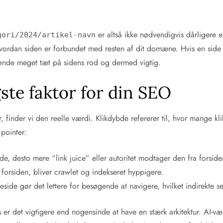
er altså ikke nødvendigvis dårligere
gori/2024/artikel-navn
vordan siden er forbundet med resten af dit domæne. Hvis en side 
rende meget tæt på sidens rod og dermed vigtig.
ste faktor for din SEO
uktur, finder vi den reelle værdi. Klikdybde refererer til, hvor mange 
 pointer:
side, desto mere “link juice” eller autoritet modtager den fra forside
 forsiden, bliver crawlet og indekseret hyppigere.
de gør det lettere for besøgende at navigere, hvilket indirekte sen
 er det vigtigere end nogensinde at have en stærk arkitektur. AI-v