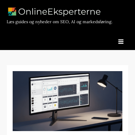
Skip
to
content
Læs guides og nyheder om SEO, AI og markedsføring.