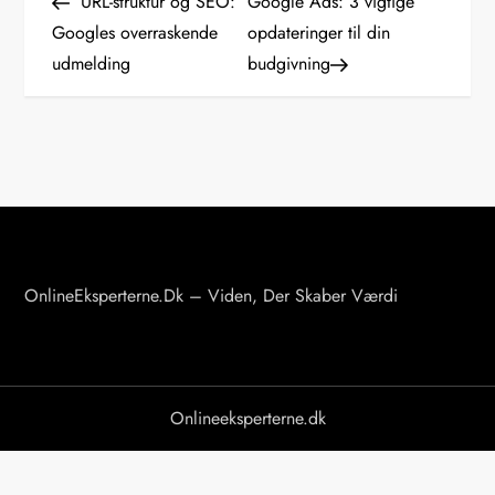
Post
Post
URL-struktur og SEO:
Google Ads: 3 vigtige
n
Googles overraskende
opdateringer til din
udmelding
budgivning
d
l
æ
g
s
OnlineEksperterne.dk – Viden, Der Skaber Værdi
n
a
v
Onlineeksperterne.dk
i