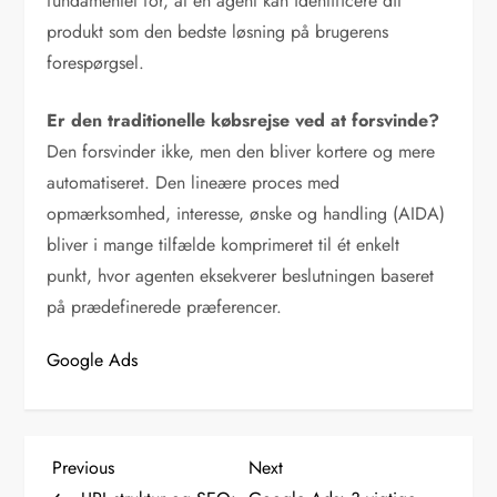
fundamentet for, at en agent kan identificere dit
produkt som den bedste løsning på brugerens
forespørgsel.
Er den traditionelle købsrejse ved at forsvinde?
Den forsvinder ikke, men den bliver kortere og mere
automatiseret. Den lineære proces med
opmærksomhed, interesse, ønske og handling (AIDA)
bliver i mange tilfælde komprimeret til ét enkelt
punkt, hvor agenten eksekverer beslutningen baseret
på prædefinerede præferencer.
Google Ads
I
Previous
Next
Previous
Next