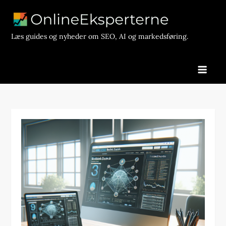
Skip
to
content
Læs guides og nyheder om SEO, AI og markedsføring.