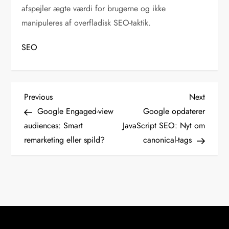
afspejler ægte værdi for brugerne og ikke
manipuleres af overfladisk SEO-taktik.
SEO
I
Previous
Next
Previous
Next
Post
Post
Google Engaged-view
Google opdaterer
n
audiences: Smart
JavaScript SEO: Nyt om
remarketing eller spild?
canonical-tags
d
l
æ
g