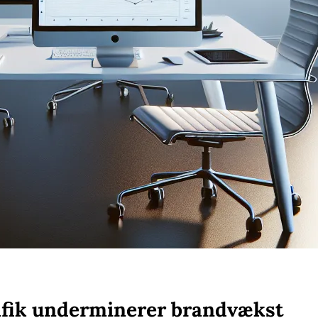
rafik underminerer brandvækst