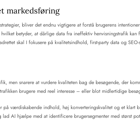
t markedsføring
gsstrategier, bliver det endnu vigtigere at forstå brugerens intentio
ket betyder, at dårlige data fra ineffektiv henvisningstrafik kan fø
ettet skal I fokusere på kvalitetsindhold, first-party data og SEO-s
rafik, men snarere at vurdere kvaliteten bag de besøgende, der komm
afikken brugere med reel interesse – eller blot midlertidige besøge
å værdiskabende indhold, høj konverteringskvalitet og et klart bud
 og lad AI hjælpe med at identificere brugersegmenter med størst po
r