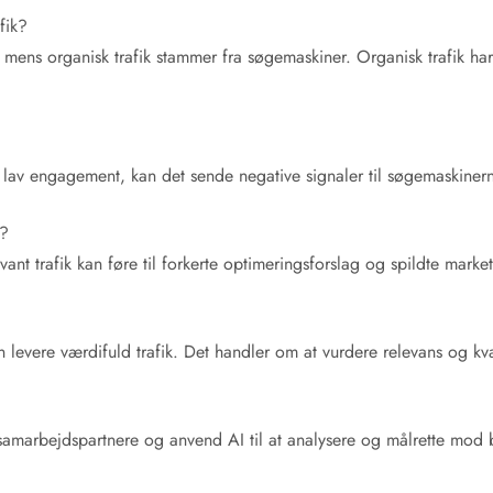
fik?
, mens organisk trafik stammer fra søgemaskiner. Organisk trafik h
 til lav engagement, kan det sende negative signaler til søgemaskiner
r?
ant trafik kan føre til forkerte optimeringsforslag og spildte marke
 levere værdifuld trafik. Det handler om at vurdere relevans og kva
 samarbejdspartnere og anvend AI til at analysere og målrette mo