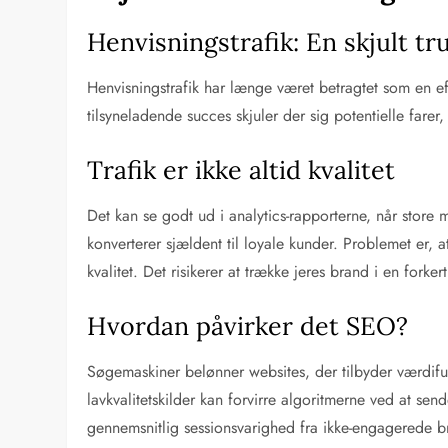
Henvisningstrafik: En skjult t
Henvisningstrafik har længe været betragtet som en ef
tilsyneladende succes skjuler der sig potentielle far
Trafik er ikke altid kvalitet
Det kan se godt ud i analytics-rapporterne, når store 
konverterer sjældent til loyale kunder. Problemet er, at
kvalitet. Det risikerer at trække jeres brand i en fork
Hvordan påvirker det SEO?
Søgemaskiner belønner websites, der tilbyder værdifu
lavkvalitetskilder kan forvirre algoritmerne ved at se
gennemsnitlig sessionsvarighed fra ikke-engagerede br