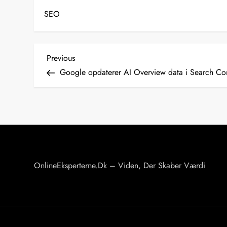
SEO
I
Previous
Previous
Post
Google opdaterer AI Overview data i Search Co
n
d
l
æ
g
s
OnlineEksperterne.dk – Viden, Der Skaber Værdi
n
a
v
i