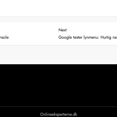
Next
Next
Post
nsole
Google tester lynmenu: Hurtig n
Onlineeksperterne.dk