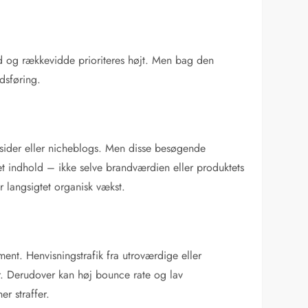
ed og rækkevidde prioriteres højt. Men bag den
dsføring.
batsider eller nicheblogs. Men disse besøgende
seret indhold – ikke selve brandværdien eller produktets
r langsigtet organisk vækst.
nt. Henvisningstrafik fra utroværdige eller
ger. Derudover kan høj bounce rate og lav
r straffer.