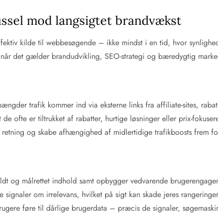
russel mod langsigtet brandvækst
fektiv kilde til webbesøgende – ikke mindst i en tid, hvor synligh
er, når det gælder brandudvikling, SEO-strategi og bæredygtig marke
mængder trafik kommer ind via eksterne links fra affiliate-sites, ra
 de ofte er tiltrukket af rabatter, hurtige løsninger eller prix-foku
ert retning og skabe afhængighed af midlertidige trafikboosts frem fo
ldt og målrettet indhold samt opbygger vedvarende brugerengageme
nde signaler om irrelevans, hvilket på sigt kan skade jeres rangerin
ugere føre til dårlige brugerdata – præcis de signaler, søgemaskine