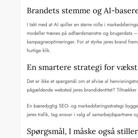
Brandets stemme og AI-basere
I takt med at AI spiller en større rolle i markedsførin
modeller trænes på adfærdsmønstre og brugerdata – hvil
kampagneoptimeringer. For at styrke jeres brand fremadr
hurtige klik.
En smartere strategi for vækst
Det er ikke et spørgsmål om at afvise al henvisningst
pågældende websted jeres brandidentitet? Tiltrækker tr
En bæredygtig SEO- og markedsføringsstrategi bygger p
jeres trafik, tag ansvar i valg af samarbejdspartnere
Spørgsmål, I måske også stille