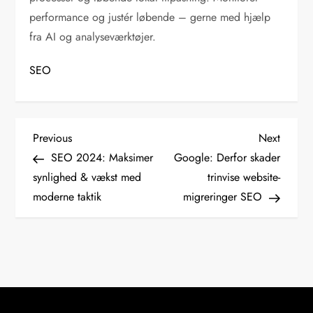
performance og justér løbende – gerne med hjælp
fra AI og analyseværktøjer.
SEO
I
Previous
Next
Previous
Next
Post
Post
SEO 2024: Maksimer
Google: Derfor skader
n
synlighed & vækst med
trinvise website-
moderne taktik
migreringer SEO
d
l
æ
g