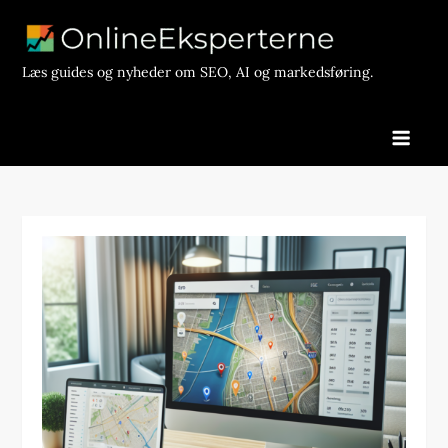
Skip
to
content
Læs guides og nyheder om SEO, AI og markedsføring.