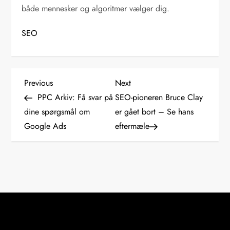
både mennesker og algoritmer vælger dig.
SEO
I
Previous
Next
Previous
Next
Post
Post
PPC Arkiv: Få svar på
SEO-pioneren Bruce Clay
n
dine spørgsmål om
er gået bort – Se hans
Google Ads
eftermæle
d
l
æ
g
s