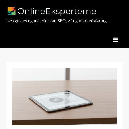
Skip
to
content
Læs guides og nyheder om SEO, AI og markedsføring.