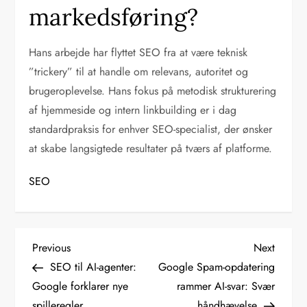
markedsføring?
Hans arbejde har flyttet SEO fra at være teknisk
”trickery” til at handle om relevans, autoritet og
brugeroplevelse. Hans fokus på metodisk strukturering
af hjemmeside og intern linkbuilding er i dag
standardpraksis for enhver SEO-specialist, der ønsker
at skabe langsigtede resultater på tværs af platforme.
SEO
I
Previous
Next
Previous
Next
Post
Post
SEO til AI-agenter:
Google Spam-opdatering
n
Google forklarer nye
rammer AI-svar: Svær
spilleregler
håndhævelse