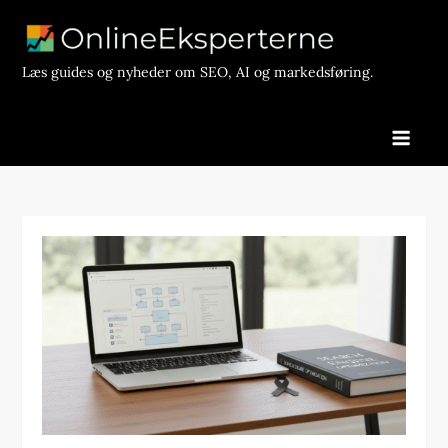
Skip
to
content
Læs guides og nyheder om SEO, AI og markedsføring.