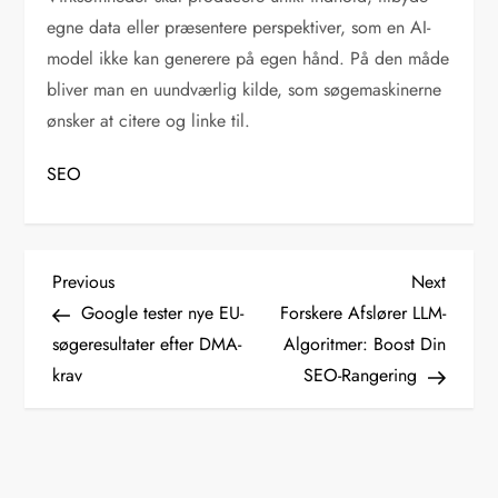
egne data eller præsentere perspektiver, som en AI-
model ikke kan generere på egen hånd. På den måde
bliver man en uundværlig kilde, som søgemaskinerne
ønsker at citere og linke til.
SEO
I
Previous
Next
Previous
Next
Post
Post
Google tester nye EU-
Forskere Afslører LLM-
n
søgeresultater efter DMA-
Algoritmer: Boost Din
krav
SEO-Rangering
d
l
æ