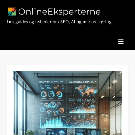
Skip
to
content
Læs guides og nyheder om SEO, AI og markedsføring.