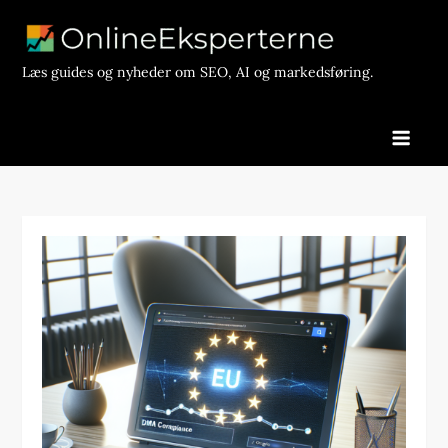
Skip
to
content
Læs guides og nyheder om SEO, AI og markedsføring.