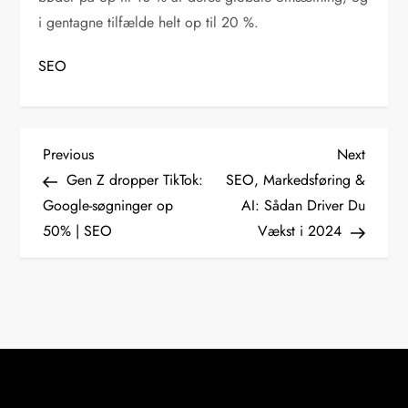
i gentagne tilfælde helt op til 20 %.
SEO
I
Previous
Next
Previous
Next
Post
Post
Gen Z dropper TikTok:
SEO, Markedsføring &
n
Google-søgninger op
AI: Sådan Driver Du
50% | SEO
Vækst i 2024
d
l
æ
g
s