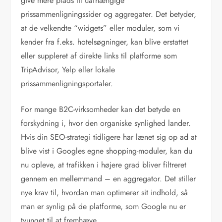
give mere plads til uafhængige
prissammenligningssider og aggregater. Det betyder,
at de velkendte “widgets” eller moduler, som vi
kender fra f.eks. hotelsøgninger, kan blive erstattet
eller suppleret af direkte links til platforme som
TripAdvisor, Yelp eller lokale
prissammenligningsportaler.
For mange B2C-virksomheder kan det betyde en
forskydning i, hvor den organiske synlighed lander.
Hvis din SEO-strategi tidligere har lænet sig op ad at
blive vist i Googles egne shopping-moduler, kan du
nu opleve, at trafikken i højere grad bliver filtreret
gennem en mellemmand – en aggregator. Det stiller
nye krav til, hvordan man optimerer sit indhold, så
man er synlig på de platforme, som Google nu er
tvunget til at fremhæve.